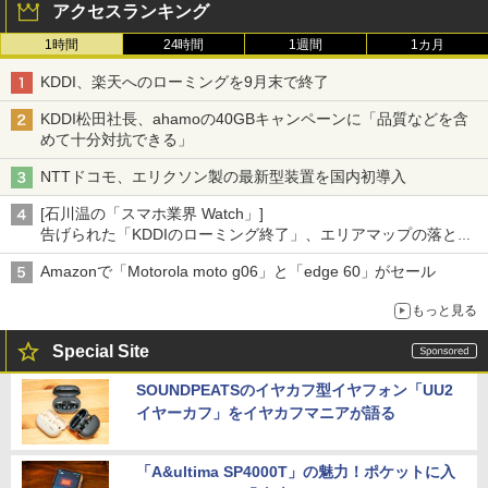
アクセスランキング
1時間
24時間
1週間
1カ月
KDDI、楽天へのローミングを9月末で終了
KDDI松田社長、ahamoの40GBキャンペーンに「品質などを含
めて十分対抗できる」
NTTドコモ、エリクソン製の最新型装置を国内初導入
[石川温の「スマホ業界 Watch」]
告げられた「KDDIのローミング終了」、エリアマップの落とし
穴と楽天モバイルの課題
Amazonで「Motorola moto g06」と「edge 60」がセール
もっと見る
Special Site
SOUNDPEATSのイヤカフ型イヤフォン「UU2
イヤーカフ」をイヤカフマニアが語る
「A&ultima SP4000T」の魅力！ポケットに入