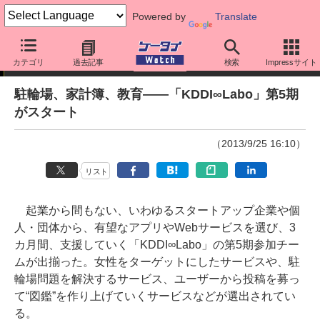
Powered by
Translate
ニュース
カテゴリ
過去記事
検索
Impressサイト
駐輪場、家計簿、教育――「KDDI∞Labo」第5期
がスタート
（2013/9/25 16:10）
リスト
起業から間もない、いわゆるスタートアップ企業や個
人・団体から、有望なアプリやWebサービスを選び、3
カ月間、支援していく「KDDI∞Labo」の第5期参加チー
ムが出揃った。女性をターゲットにしたサービスや、駐
輪場問題を解決するサービス、ユーザーから投稿を募っ
て“図鑑”を作り上げていくサービスなどが選出されてい
る。