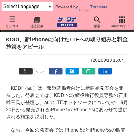
Powered by
Translate
ニュース
カテゴリ
過去記事
検索
Impressサイト
KDDI、新iPhoneに向けたLTEへの取り組みと料金
施策をアピール
（2013/9/13 16:04）
リスト
KDDI（au）は、報道関係者向けに新商品発表会を開
催した。発表会では、KDDIの取締役執行役員専務の石川
雄三氏が登壇し、auのLTEネットワークについてや、9月
20日から発売されるiPhone 5c/iPhone 5sにあわせて提供
される施策を説明した。
なお、今回の発表会ではiPhone 5cとiPhone 5sの販売