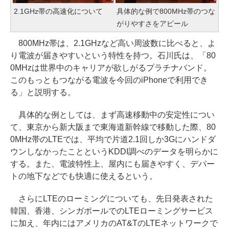
2.1GHz帯の高速化について
具体的な例で800MHz帯のつな
がりやすさをアピール
800MHz帯は、2.1GHzなど高い周波数に比べると、よ
り電波が届きやすいという特性を持つ。石川氏は、「80
0MHzは世界中のキャリアが欲しがるプラチナバンド。
このもっともつながる電波を今回のiPhoneで利用でき
る」と説明する。
具体的な例としては、まず高速移動中の安定性につい
て、東京から新大阪まで東海道新幹線で移動した際、80
0MHz帯のLTEでは、平均で片道2.1回しか3Gにハンドダ
ウンしなかったことというKDDI調べのデータを明らかに
する。また、電波特性上、屋内にも届きやすく、デパー
トの地下などでも快適に使えるという。
さらにLTEのローミングについても、先日発表された
韓国、香港、シンガポールでのLTEローミングサービス
に加え、年内にはアメリカのAT&TのLTEネットワークで