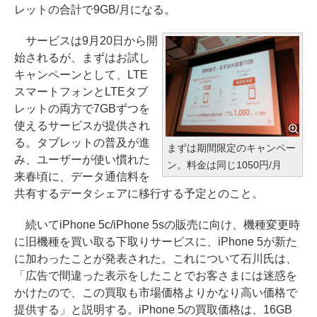
レットの合計で9GB/月になる。
サービスは9月20日から開
始されるが、まずはお試し
キャンペーンとして、LTE
スマートフォンとLTEタブ
レットの両方で7GBずつを
使えるサービスが提供され
る。タブレットの普及が進
まずは期間限定のキャンペー
み、ユーザーが使い慣れた
ン。料金は同じ1050円/月
来春頃に、データ通信料を
共有するデータシェアに移行する予定とのこと。
続いてiPhone 5c/iPhone 5sの販売に向け、機種変更時
に旧機種を買い取る下取りサービスに、iPhone 5が新た
に加わったことが発表された。これについて石川氏は、
「広告で間違った表示をしたことでお客さまには迷惑を
かけたので、この買取も市場価格よりかなり高い価格で
提供する」と説明する。iPhone 5の買取価格は、16GB