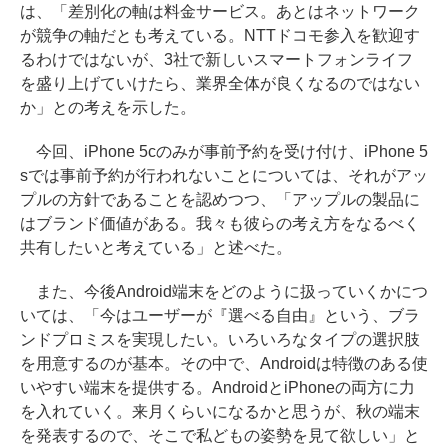
は、「差別化の軸は料金サービス。あとはネットワーク
が競争の軸だとも考えている。NTTドコモ参入を歓迎す
るわけではないが、3社で新しいスマートフォンライフ
を盛り上げていけたら、業界全体が良くなるのではない
か」との考えを示した。
今回、iPhone 5cのみが事前予約を受け付け、iPhone 5
sでは事前予約が行われないことについては、それがアッ
プルの方針であることを認めつつ、「アップルの製品に
はブランド価値がある。我々も彼らの考え方をなるべく
共有したいと考えている」と述べた。
また、今後Android端末をどのように扱っていくかにつ
いては、「今はユーザーが『選べる自由』という、ブラ
ンドプロミスを実現したい。いろいろなタイプの選択肢
を用意するのが基本。その中で、Androidは特徴のある使
いやすい端末を提供する。AndroidとiPhoneの両方に力
を入れていく。来月くらいになるかと思うが、秋の端末
を発表するので、そこで私どもの姿勢を見て欲しい」と