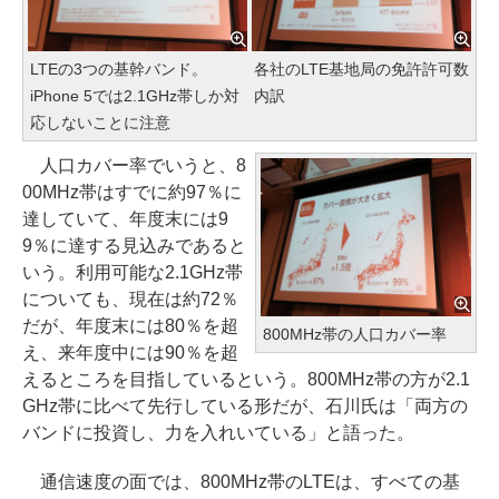
LTEの3つの基幹バンド。
各社のLTE基地局の免許許可数
iPhone 5では2.1GHz帯しか対
内訳
応しないことに注意
人口カバー率でいうと、8
00MHz帯はすでに約97％に
達していて、年度末には9
9％に達する見込みであると
いう。利用可能な2.1GHz帯
についても、現在は約72％
だが、年度末には80％を超
800MHz帯の人口カバー率
え、来年度中には90％を超
えるところを目指しているという。800MHz帯の方が2.1
GHz帯に比べて先行している形だが、石川氏は「両方の
バンドに投資し、力を入れいている」と語った。
通信速度の面では、800MHz帯のLTEは、すべての基