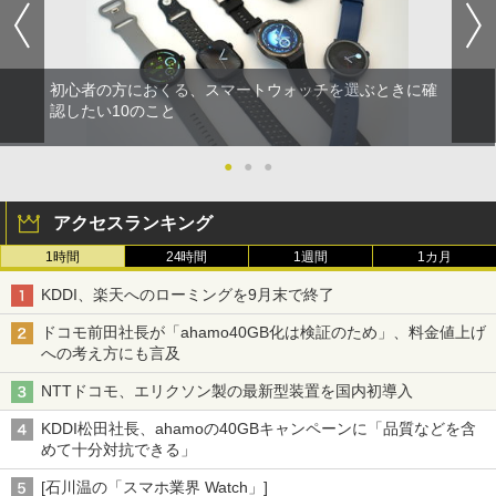
初心者の方におくる、スマートウォッチを選ぶときに確
認したい10のこと
●
●
●
アクセスランキング
1時間
24時間
1週間
1カ月
KDDI、楽天へのローミングを9月末で終了
ドコモ前田社長が「ahamo40GB化は検証のため」、料金値上げ
への考え方にも言及
NTTドコモ、エリクソン製の最新型装置を国内初導入
KDDI松田社長、ahamoの40GBキャンペーンに「品質などを含
めて十分対抗できる」
[石川温の「スマホ業界 Watch」]