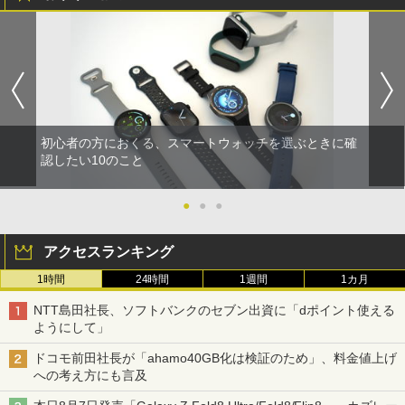
初心者の方におくる、スマートウォッチを選ぶときに確
認したい10のこと
●
●
●
アクセスランキング
1時間
24時間
1週間
1カ月
NTT島田社長、ソフトバンクのセブン出資に「dポイント使える
ようにして」
ドコモ前田社長が「ahamo40GB化は検証のため」、料金値上げ
への考え方にも言及