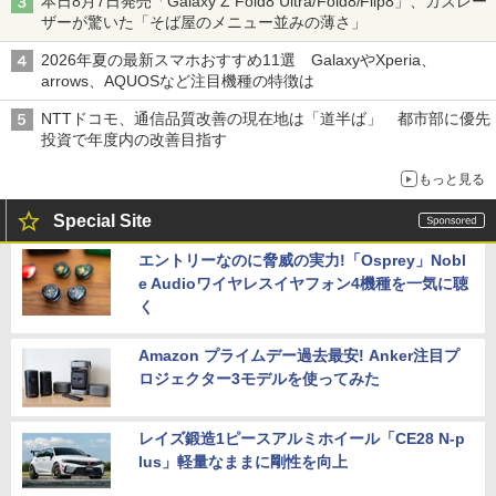
本日8月7日発売「Galaxy Z Fold8 Ultra/Fold8/Flip8」、カズレー
ザーが驚いた「そば屋のメニュー並みの薄さ」
2026年夏の最新スマホおすすめ11選 GalaxyやXperia、
arrows、AQUOSなど注目機種の特徴は
NTTドコモ、通信品質改善の現在地は「道半ば」 都市部に優先
投資で年度内の改善目指す
もっと見る
Special Site
エントリーなのに脅威の実力!「Osprey」Nobl
e Audioワイヤレスイヤフォン4機種を一気に聴
く
Amazon プライムデー過去最安! Anker注目プ
ロジェクター3モデルを使ってみた
レイズ鍛造1ピースアルミホイール「CE28 N-p
lus」軽量なままに剛性を向上