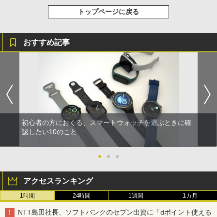
トップページに戻る
おすすめ記事
初心者の方におくる、スマートウォッチを選ぶときに確
認したい10のこと
●
●
●
アクセスランキング
1時間
24時間
1週間
1カ月
NTT島田社長、ソフトバンクのセブン出資に「dポイント使える