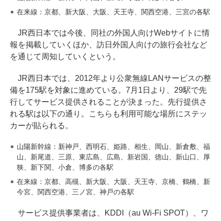
在来線：京都、新大阪、大阪、天王寺、関西空港、三宮の各駅
JR西日本では今後、同社の外国人向けWebサイトに情
報を掲載していくほか、訪日外国人向けの旅行会社など
を通じて周知していくという。
JR西日本では、2012年より公衆無線LANサービスの整
備を175駅を対象に進めている。7月1日より、29駅で先
行してサービス提供されることが決まった。先行提供さ
れる駅は以下の通り。こちらも利用可能な場所にステッ
カーが貼られる。
山陽新幹線：新神戸、西明石、姫路、相生、岡山、新倉敷、福
山、新尾道、三原、東広島、広島、新岩国、徳山、新山口、厚
狭、新下関、小倉、博多の各駅
在来線：京都、高槻、新大阪、大阪、天王寺、京橋、鶴橋、新
今宮、関西空港、三ノ宮、神戸の各駅
サービス提供事業者は、KDDI（au Wi-Fi SPOT）、ワ