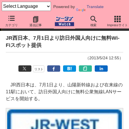
Powered by
Translate
ニュース
カテゴリ
過去記事
検索
Impressサイト
JR西日本、7月1日より訪日外国人向けに無料Wi-
Fiスポット提供
（2013/5/24 12:55）
リスト
JR西日本は、7月1日より、山陽新幹線および在来線の
11駅において、訪日外国人向けに無料公衆無線LANサー
ビスを開始する。