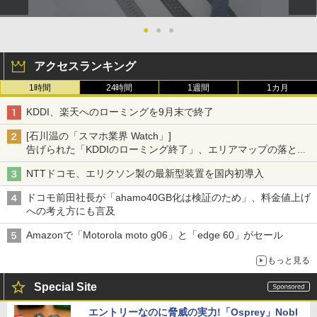
●
●
●
アクセスランキング
1時間
24時間
1週間
1カ月
KDDI、楽天へのローミングを9月末で終了
[石川温の「スマホ業界 Watch」]
告げられた「KDDIのローミング終了」、エリアマップの落とし
穴と楽天モバイルの課題
NTTドコモ、エリクソン製の最新型装置を国内初導入
ドコモ前田社長が「ahamo40GB化は検証のため」、料金値上げ
への考え方にも言及
Amazonで「Motorola moto g06」と「edge 60」がセール
もっと見る
Special Site
エントリーなのに脅威の実力!「Osprey」Nobl