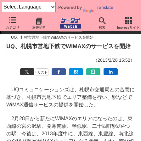
Powered by
Translate
ニュース
カテゴリ
過去記事
検索
Impressサイト
UQ、札幌市営地下鉄でWiMAXのサービスを開始
UQ、札幌市営地下鉄でWiMAXのサービスを開始
（2013/2/28 15:52）
リスト
UQコミュニケーションズは、札幌市交通局との合意に
基づき、札幌市営地下鉄でエリア整備を行い、駅などで
WiMAX通信サービスの提供を開始した。
2月28日から新たにWiMAXのエリアになったのは、東
西線の宮の沢駅、発寒南駅、琴似駅、二十四軒駅の4つ
の駅。今後は、2013年度中に、東西線、東豊線、南北線