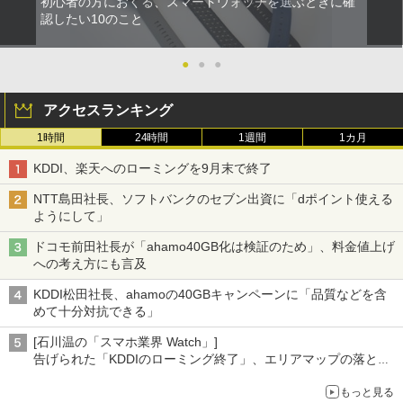
初心者の方におくる、スマートウォッチを選ぶときに確
認したい10のこと
●
●
●
アクセスランキング
1時間
24時間
1週間
1カ月
KDDI、楽天へのローミングを9月末で終了
NTT島田社長、ソフトバンクのセブン出資に「dポイント使える
ようにして」
ドコモ前田社長が「ahamo40GB化は検証のため」、料金値上げ
への考え方にも言及
KDDI松田社長、ahamoの40GBキャンペーンに「品質などを含
めて十分対抗できる」
[石川温の「スマホ業界 Watch」]
告げられた「KDDIのローミング終了」、エリアマップの落とし
穴と楽天モバイルの課題
もっと見る