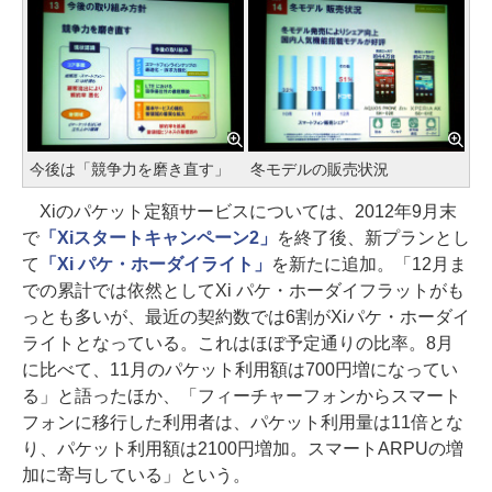
今後は「競争力を磨き直す」
冬モデルの販売状況
Xiのパケット定額サービスについては、2012年9月末
で
「Xiスタートキャンペーン2」
を終了後、新プランとし
て
「Xi パケ・ホーダイライト」
を新たに追加。「12月ま
での累計では依然としてXi パケ・ホーダイフラットがも
っとも多いが、最近の契約数では6割がXiパケ・ホーダイ
ライトとなっている。これはほぼ予定通りの比率。8月
に比べて、11月のパケット利用額は700円増になってい
る」と語ったほか、「フィーチャーフォンからスマート
フォンに移行した利用者は、パケット利用量は11倍とな
り、パケット利用額は2100円増加。スマートARPUの増
加に寄与している」という。