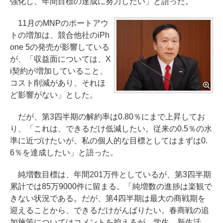
強化し、年間目標の達成に努力したい」と語った。
11月のMNPのポートアウ
トの増加は、競合他社のiPh
one 5の発売が影響している
が、「収益面については、X
i契約が増加していること、
コスト削減があり、それほ
ど影響がない」とした。
だが、第3四半期の解約率は0.80％にまで上昇してお
り、「これは、できるだけ低減したい。従来の0.5％の水
準に近づけたいが、私の個人的な目標としてはまずは0.
6％を達成したい」と語った。
純増数目標は、年間201万件としているが、第3四半期
累計では85万9000件に留まる。「純増数の進捗は楽観で
きない状況である。だが、第4四半期は最大の商戦期を
迎えることから、できるだけがんばりたい。春商戦の追
加施策についてはコメントを控えるが、学生、新生活、