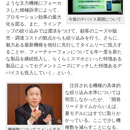
ような主力機種にフォーカ
スした積極訴求によって、
プロモーション効果の最大
今後のデバイス展開について
化を図る。また、ラインア
ップの絞り込みでは濃淡をつけて、顧客のニーズや販
売・調達コストの観点からも絞り込みを行う。さらに、
魅力ある最新機種を他社に先行してタイムリーに投入す
ることや、フィーチャーフォンについても年一度を新た
な製品を継続投入し、らくらくスマホといった特徴ある
製品によってセグメントニーズにマッチした特徴あるデ
バイスも投入していく」という。
注目される機種の具体的
な絞り込み水準については
明言しなかったが、「開発
リードタイムからいえば、
夏モデルにはすでに取りか
かっている。ここで少し機
種数を減らすことになる。
機種数についてコメントする