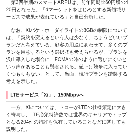
第3四半期のスマートARPUは、前年同期比60円増の4
20円となった。「dマーケットをはじめとする新領域サ
ービスで成果が表れている」と自己分析した。
なお、Xiパケ・ホーダイライトの3GBの制限について
は、「契約を変えるという人は少なく、ちょうどいいプ
ランだと考えている。顧客の用途にあわせて、多くのプ
ランを用意するという選択肢も考えられるが、プランを
沢山導入した場合に、FOMAの時のように選びにくいと
いう声があることも懸念される。値下げ競争に入ってい
くつもりもない」として、当面、現行プランを踏襲する
考えを示した。
LTEサービス「Xi」、150Mbpsへ
一方、Xiについては、ドコモがLTEの仕様策定に大き
く寄与し、LTE必須特許数では世界のキャリアでトップ
となる204件の特許を保有していることなどに関しても
説明した。