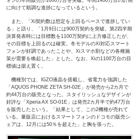
ォンの年間販売が1000万台を突破。年間1400万台の計画
に向けて順調な進捗になっているという。
また、「Xi契約数は想定を上回るペースで進捗してい
る」と語り、「1月9日には900万契約を突破。第2四半期
決算発表時には目標数を1100万契約に上方修正したが、
その目標を上回るのは確実。冬モデルのXi対応スマート
フォンが好調であったことや、Xiスマホ割などの各種施
策が需要を喚起した」とした。なお、Xiの1100万台の目
標値は据え置く。
機種別では、IGZO液晶を搭載し、省電力を強調した
「AQUOS PHONE ZETA SH-02E」が発売から2カ月で
約44万台の販売となった。スタイリッシュなデザインが
好評な「Xperia AX SO-01E」は発売2カ月半で約47万台
を販売したという。「結果として、この2機種が売れて
いる。量販店におけるスマートフォンのドコモの販売シ
ェアは、12月には50％を超えた」と胸を張った。