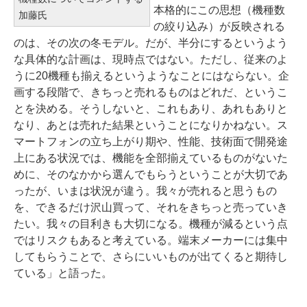
本格的にこの思想（機種数
加藤氏
の絞り込み）が反映される
のは、その次の冬モデル。だが、半分にするというよう
な具体的な計画は、現時点ではない。ただし、従来のよ
うに20機種も揃えるというようなことにはならない。企
画する段階で、きちっと売れるものはどれだ、というこ
とを決める。そうしないと、これもあり、あれもありと
なり、あとは売れた結果ということになりかねない。ス
マートフォンの立ち上がり期や、性能、技術面で開発途
上にある状況では、機能を全部揃えているものがないた
めに、そのなかから選んでもらうということが大切であ
ったが、いまは状況が違う。我々が売れると思うもの
を、できるだけ沢山買って、それをきちっと売っていき
たい。我々の目利きも大切になる。機種が減るという点
ではリスクもあると考えている。端末メーカーには集中
してもらうことで、さらにいいものが出てくると期待し
ている」と語った。