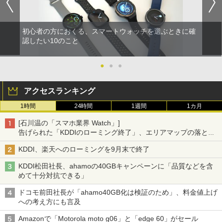
初心者の方におくる、スマートウォッチを選ぶときに確
認したい10のこと
●
●
●
アクセスランキング
1時間
24時間
1週間
1カ月
[石川温の「スマホ業界 Watch」]
告げられた「KDDIのローミング終了」、エリアマップの落とし
穴と楽天モバイルの課題
KDDI、楽天へのローミングを9月末で終了
KDDI松田社長、ahamoの40GBキャンペーンに「品質などを含
めて十分対抗できる」
ドコモ前田社長が「ahamo40GB化は検証のため」、料金値上げ
への考え方にも言及
Amazonで「Motorola moto g06」と「edge 60」がセール