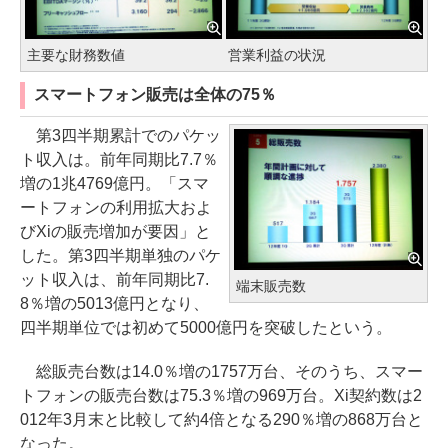
主要な財務数値
営業利益の状況
スマートフォン販売は全体の75％
第3四半期累計でのパケッ
ト収入は。前年同期比7.7％
増の1兆4769億円。「スマ
ートフォンの利用拡大およ
びXiの販売増加が要因」と
した。第3四半期単独のパケ
ット収入は、前年同期比7.
端末販売数
8％増の5013億円となり、
四半期単位では初めて5000億円を突破したという。
総販売台数は14.0％増の1757万台、そのうち、スマー
トフォンの販売台数は75.3％増の969万台。Xi契約数は2
012年3月末と比較して約4倍となる290％増の868万台と
なった。