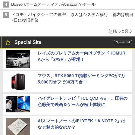
BoseのホームオーディオがAmazonでセール
ドコモ・バイクシェアの障害、原因はシステム移行 都内は明日
7日に復旧作業
もっと見る
Special Site
レイズのプレミアムカー向けブランドHOMUR
Aから「2×9R」が登場！
マウス、RTX 5060 Ti搭載ゲーミングPCが7万
5,000円オフで30万円台！
ハイグレードテレビ「TCL Q7D Pro」。圧巻の
色彩美で映画＆ゲームが極上体験に
AIスマートノートのiFLYTEK「AINOTE 2」は
なぜ魅力的なのか？