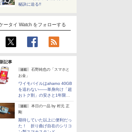
秘訣に迫る!!
ケータイ Watch をフォローする
新記事
石野純也の「スマホと
連載
お金」
ワイモバイルはahamo 40GB
を追わない――単身向け「超
おトク割」の安さと1年限定
の注意点
本日の一品
by
村元 正
連載
剛
期待していた以上に便利だっ
た！ 折り曲げ自在のシリコ
ン製スマホスタンド