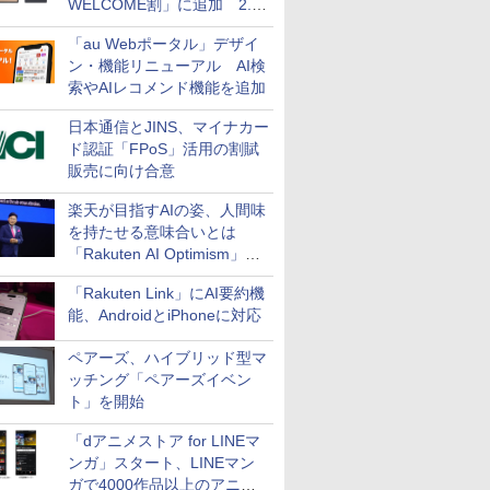
WELCOME割」に追加 2.2
万円引き
「au Webポータル」デザイ
ン・機能リニューアル AI検
索やAIレコメンド機能を追加
日本通信とJINS、マイナカー
ド認証「FPoS」活用の割賦
販売に向け合意
楽天が目指すAIの姿、人間味
を持たせる意味合いとは
「Rakuten AI Optimism」三
木谷氏の基調講演
「Rakuten Link」にAI要約機
能、AndroidとiPhoneに対応
ペアーズ、ハイブリッド型マ
ッチング「ペアーズイベン
ト」を開始
「dアニメストア for LINEマ
ンガ」スタート、LINEマン
ガで4000作品以上のアニメ