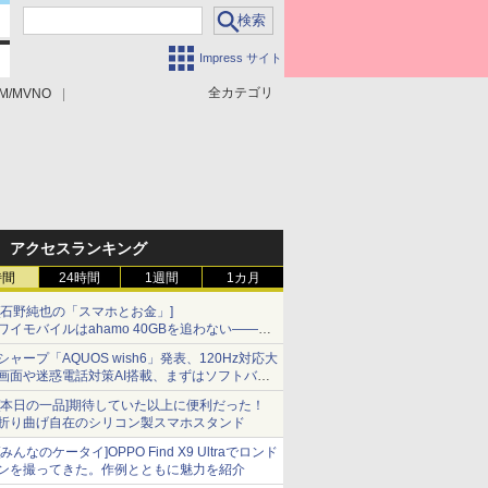
Impress サイト
全カテゴリ
M/MVNO
アクセスランキング
時間
24時間
1週間
1カ月
[石野純也の「スマホとお金」]
ワイモバイルはahamo 40GBを追わない――単
身向け「超おトク割」の安さと1年限定の注意
シャープ「AQUOS wish6」発表、120Hz対応大
点
画面や迷惑電話対策AI搭載、まずはソフトバン
クの法人向け
[本日の一品]期待していた以上に便利だった！
折り曲げ自在のシリコン製スマホスタンド
[みんなのケータイ]OPPO Find X9 Ultraでロンド
ンを撮ってきた。作例とともに魅力を紹介