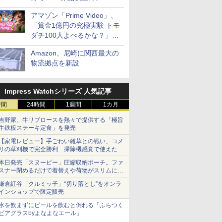
見放題
アマゾン「Prime Video」、
「賞金1億円の究極実験 トモ
ダチ100人よべるかな？」シ
ーズン2の参加者公開
Amazon、尼崎に関西最大の
物流拠点を新設
Impress Watchシリーズ 人気記事
時間
24時間
1週間
1カ月
吉野家、牛リブロースを熱々で提供する「極旨
牛鉄板ステーキ定食」を発売
【家電レビュー】手ごわい雑草との戦い、コメ
リの草刈機で完全勝利 掃除機感覚で使えた
本日発売「スヌーピー」圧縮収納ポーチ。ファ
スナー閉めるだけで着替えや荷物がスリムにま
とまる
鎌倉紅谷「クルミッ子」“切り落とし”をオンラ
インショップで限定販売
水を飲まずにビールを飲むと倒れる「ふらつく
ビアグラスbyよなよなエール」