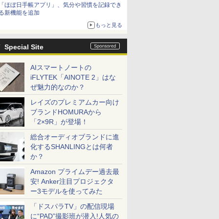
「ほぼ日手帳アプリ」、気分や習慣を記録でき
る新機能を追加
もっと見る
Special Site
AIスマートノートの
iFLYTEK「AINOTE 2」はな
ぜ魅力的なのか？
レイズのプレミアムカー向け
ブランドHOMURAから
「2×9R」が登場！
総合オーディオブランドに進
化するSHANLINGとは何者
か？
Amazon プライムデー過去最
安! Anker注目プロジェクタ
ー3モデルを使ってみた
「ドスパラTV」の配信現場
に“PAD”撮影班が潜入!人気の