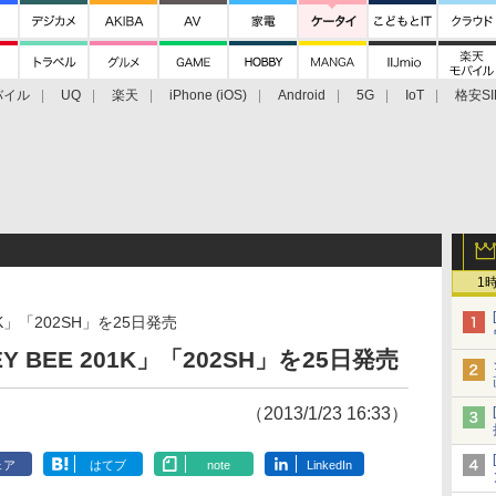
バイル
UQ
楽天
iPhone (iOS)
Android
5G
IoT
格安SI
アクセサリー
業界動向
法人向け
最新技術/その他
1
K」「202SH」を25日発売
BEE 201K」「202SH」を25日発売
（2013/1/23 16:33）
ェア
はてブ
note
LinkedIn