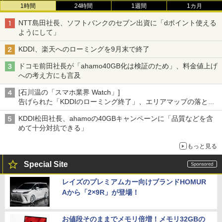
1時間
24時間
1週間
1カ月
NTT島田社長、ソフトバンクのセブン出資に「dポイント使える
ようにして」
KDDI、楽天へのローミングを9月末で終了
ドコモ前田社長が「ahamo40GB化は検証のため」、料金値上げ
への考え方にも言及
[石川温の「スマホ業界 Watch」]
告げられた「KDDIのローミング終了」、エリアマップの落とし
穴と楽天モバイルの課題
KDDI松田社長、ahamoの40GBキャンペーンに「品質などを含
めて十分対抗できる」
もっと見る
Special Site
レイズのプレミアムカー向けブランドHOMUR
Aから「2×9R」が登場！
お値段そのままでメモリ倍増！メモリ32GBの