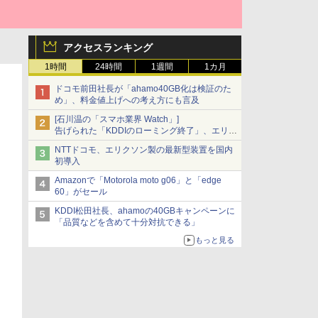
アクセスランキング
1時間
24時間
1週間
1カ月
ドコモ前田社長が「ahamo40GB化は検証のた
め」、料金値上げへの考え方にも言及
[石川温の「スマホ業界 Watch」]
告げられた「KDDIのローミング終了」、エリア
マップの落とし穴と楽天モバイルの課題
NTTドコモ、エリクソン製の最新型装置を国内
初導入
Amazonで「Motorola moto g06」と「edge
60」がセール
KDDI松田社長、ahamoの40GBキャンペーンに
「品質などを含めて十分対抗できる」
もっと見る