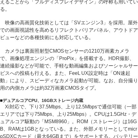
えることから「フルディスプレイデザイン」の呼称も用いてい
る。
映像の高画質化技術としては「SVエンジン3」を採用。屋外
での画面視認性を高めるリフレクトバリアパネル、アウトドア
ビューなどの各種技術にも対応している。
カメラは裏面照射型CMOSセンサーの1210万画素カメラ
で、画像処理エンジンの「ProPix」を搭載する。HDR撮影、
連続撮影などが可能で、手軽な動画編集およびソーシャルサー
ビスへの投稿も行える。また、FeeL UX設定時は「ON速起
動」により、スピーディなカメラ起動が可能。なお、自分撮り
用の内側カメラは約32万画素CMOSタイプ。
■
デュアルコアCPU、16GBストレージ内蔵
Xi対応で、下り37.5Mbps、上り12.5Mbpsで通信可能（一部
エリアでは下り75Mbps、上り25Mbps）。CPUは1.5GHz・デ
ュアルコア駆動の「MSM8960」。ROM（ストレージ）は16G
B、RAMは1GBとなっている。また、外部メモリーとしてmicr
oSDXCカード（最大64GBまで）をサポートする。バッテリー