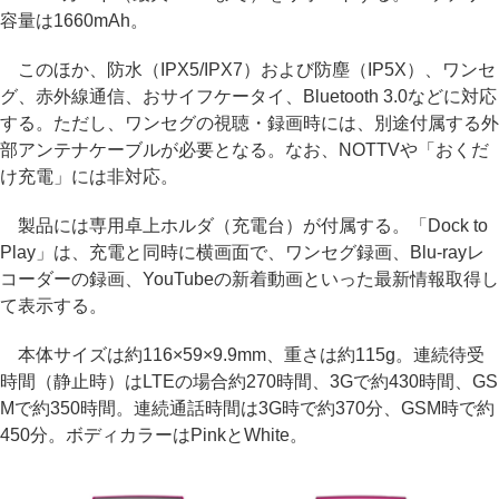
容量は1660mAh。
このほか、防水（IPX5/IPX7）および防塵（IP5X）、ワンセ
グ、赤外線通信、おサイフケータイ、Bluetooth 3.0などに対応
する。ただし、ワンセグの視聴・録画時には、別途付属する外
部アンテナケーブルが必要となる。なお、NOTTVや「おくだ
け充電」には非対応。
製品には専用卓上ホルダ（充電台）が付属する。「Dock to
Play」は、充電と同時に横画面で、ワンセグ録画、Blu-rayレ
コーダーの録画、YouTubeの新着動画といった最新情報取得し
て表示する。
本体サイズは約116×59×9.9mm、重さは約115g。連続待受
時間（静止時）はLTEの場合約270時間、3Gで約430時間、GS
Mで約350時間。連続通話時間は3G時で約370分、GSM時で約
450分。ボディカラーはPinkとWhite。