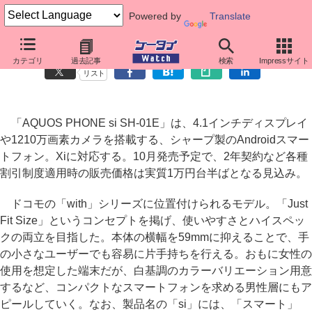
Powered by
Translate
Vivienne Westwoodとのコラボも、「AQUOS PHONE si SH-01E」
カテゴリ
過去記事
検索
Impressサイト
リスト
「AQUOS PHONE si SH-01E」は、4.1インチディスプレイ
や1210万画素カメラを搭載する、シャープ製のAndroidスマー
トフォン。Xiに対応する。10月発売予定で、2年契約など各種
割引制度適用時の販売価格は実質1万円台半ばとなる見込み。
ドコモの「with」シリーズに位置付けられるモデル。「Just
Fit Size」というコンセプトを掲げ、使いやすさとハイスペッ
クの両立を目指した。本体の横幅を59mmに抑えることで、手
の小さなユーザーでも容易に片手持ちを行える。おもに女性の
使用を想定した端末だが、白基調のカラーバリエーション用意
するなど、コンパクトなスマートフォンを求める男性層にもア
ピールしていく。なお、製品名の「si」には、「スマート」