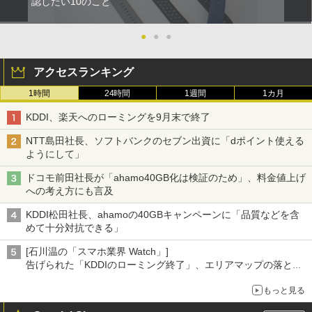
認したい10のこと
●
●
●
アクセスランキング
1時間
24時間
1週間
1カ月
KDDI、楽天へのローミングを9月末で終了
NTT島田社長、ソフトバンクのセブン出資に「dポイント使える
ようにして」
ドコモ前田社長が「ahamo40GB化は検証のため」、料金値上げ
への考え方にも言及
KDDI松田社長、ahamoの40GBキャンペーンに「品質などを含
めて十分対抗できる」
[石川温の「スマホ業界 Watch」]
告げられた「KDDIのローミング終了」、エリアマップの落とし
穴と楽天モバイルの課題
もっと見る