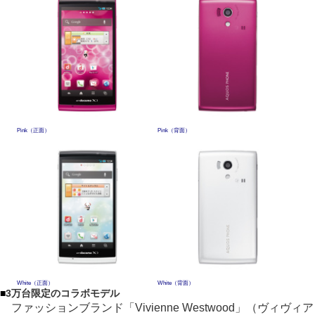
Pink（正面）
Pink（背面）
White（正面）
White（背面）
■
3万台限定のコラボモデル
ファッションブランド「Vivienne Westwood」（ヴィヴィア