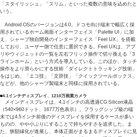
「スタイリッシュ」「スリム」といった複数の意味を込めたと
いう。
Android OSのバージョンは4.0。ドコモ向け端末で幅広く採
用されているホーム画面インターフェイス「Palette UI」に加
え、シャープ独自開発のインターフェイス「Feel UX」を搭載
しており、ユーザー側で任意に選択できる。Feel UXは、アプ
リやウィジェットの一覧を左右フリック操作で切り換える「3
ラインホーム」という方式を導入している。このほか、タッチ
操作をより滑らかにする技術「ダイレクトトラッキング技術」
をはじめ、「エコ技」「文辞技」「クイックツールボックス」
などが、他のシャープ製端末と同様に採用されている。
■
4.1インチディスプレイ、1210万画素カメラ
メインディスプレイは、4.1インチの高透過CG Silicon液晶
（540×960ドット、1677万色表示）。フラッグシップ級の端
末では4.5インチ前後のディスプレイを採用するケースが多い
ものの、やや小ぶりにすることで持ちやすさを追求した。ま
た、狭額縁化が進展し、本体正面がまるまるディスプレイに見