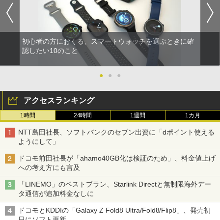
初心者の方におくる、スマートウォッチを選ぶときに確
認したい10のこと
●
●
●
アクセスランキング
1時間
24時間
1週間
1カ月
NTT島田社長、ソフトバンクのセブン出資に「dポイント使える
ようにして」
ドコモ前田社長が「ahamo40GB化は検証のため」、料金値上げ
への考え方にも言及
「LINEMO」のベストプラン、Starlink Directと無制限海外デー
タ通信が追加料金なしに
ドコモとKDDIの「Galaxy Z Fold8 Ultra/Fold8/Flip8」、発売初
日にソフト更新