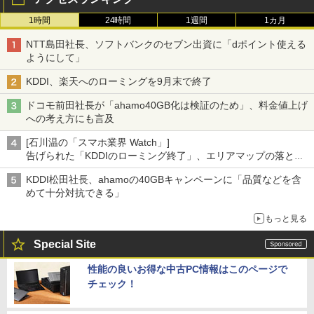
1時間
24時間
1週間
1カ月
NTT島田社長、ソフトバンクのセブン出資に「dポイント使える
ようにして」
KDDI、楽天へのローミングを9月末で終了
ドコモ前田社長が「ahamo40GB化は検証のため」、料金値上げ
への考え方にも言及
[石川温の「スマホ業界 Watch」]
告げられた「KDDIのローミング終了」、エリアマップの落とし
穴と楽天モバイルの課題
KDDI松田社長、ahamoの40GBキャンペーンに「品質などを含
めて十分対抗できる」
もっと見る
Special Site
性能の良いお得な中古PC情報はこのページで
チェック！