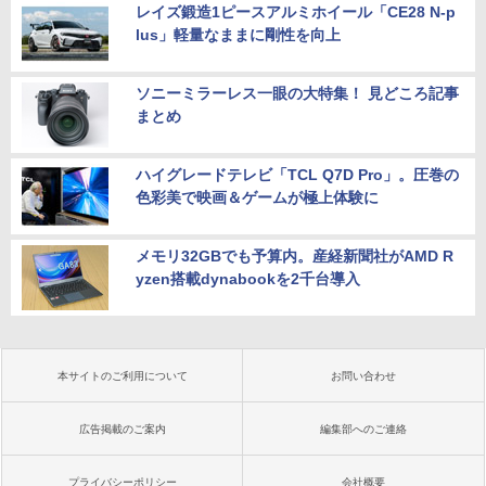
レイズ鍛造1ピースアルミホイール「CE28 N-p
lus」軽量なままに剛性を向上
ソニーミラーレス一眼の大特集！ 見どころ記事
まとめ
ハイグレードテレビ「TCL Q7D Pro」。圧巻の
色彩美で映画＆ゲームが極上体験に
メモリ32GBでも予算内。産経新聞社がAMD R
yzen搭載dynabookを2千台導入
本サイトのご利用について
お問い合わせ
広告掲載のご案内
編集部へのご連絡
プライバシーポリシー
会社概要