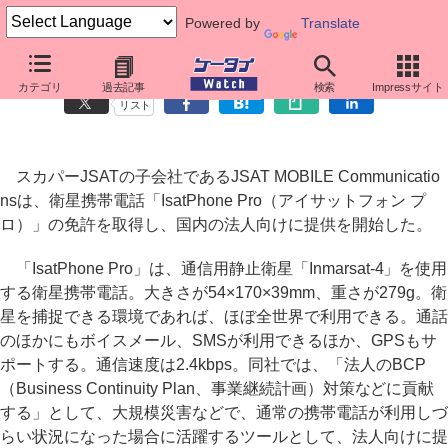
Powered by
Translate
スカパー！子会社、新型の衛星携帯「IsatPhone Pro」
カテゴリ
過去記事
検索
Impressサイト
リスト
スカパーJSATの子会社であるJSAT MOBILE Communicatio
nsは、衛星携帯電話「IsatPhone Pro（アイサットフォン プ
ロ）」の免許を取得し、国内の法人向けに提供を開始した。
「IsatPhone Pro」は、通信用静止衛星「Inmarsat-4」を使用
する衛星携帯電話。大きさが54×170×39mm、重さが279g。衛
星を捕捉できる環境であれば、ほぼ全世界で利用できる。通話
のほかにもボイスメール、SMSが利用できるほか、GPSもサ
ポートする。通信速度は2.4kbps。同社では、「法人のBCP
（Business Continuity Plan、事業継続計画）対策などに貢献
する」として、大規模災害などで、通常の携帯電話が利用しづ
らい状況になった場合に活躍するツールとして、法人向けに提