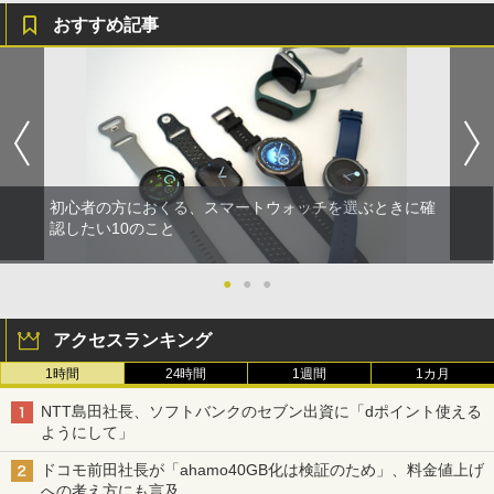
おすすめ記事
初心者の方におくる、スマートウォッチを選ぶときに確
認したい10のこと
●
●
●
アクセスランキング
1時間
24時間
1週間
1カ月
NTT島田社長、ソフトバンクのセブン出資に「dポイント使える
ようにして」
ドコモ前田社長が「ahamo40GB化は検証のため」、料金値上げ
への考え方にも言及