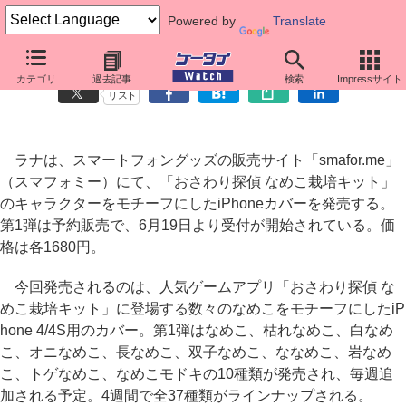
Powered by
Translate
あの“なめこ”のiPhoneケースが登場、全37種類をラインナップ
カテゴリ
過去記事
検索
Impressサイト
リスト
ラナは、スマートフォングッズの販売サイト「smafor.me」
（スマフォミー）にて、「おさわり探偵 なめこ栽培キット」
のキャラクターをモチーフにしたiPhoneカバーを発売する。
第1弾は予約販売で、6月19日より受付が開始されている。価
格は各1680円。
今回発売されるのは、人気ゲームアプリ「おさわり探偵 な
めこ栽培キット」に登場する数々のなめこをモチーフにしたiP
hone 4/4S用のカバー。第1弾はなめこ、枯れなめこ、白なめ
こ、オニなめこ、長なめこ、双子なめこ、ななめこ、岩なめ
こ、トゲなめこ、なめこモドキの10種類が発売され、毎週追
加される予定。4週間で全37種類がラインナップされる。