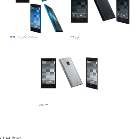
「102P」スカイハイブルー
ブラック
シルバー
(太田 亮三)