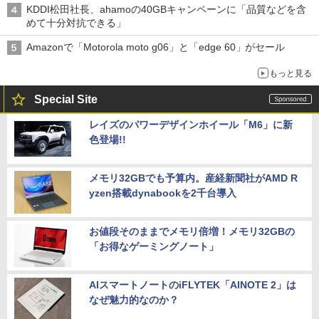
KDDI松田社長、ahamoの40GBキャンペーンに「品質などを含
めて十分対抗できる」
Amazonで「Motorola moto g06」と「edge 60」がセール
もっと見る
Special Site
レイズのパワーデザインホイール「M6」に新
色登場!!
メモリ32GBでも予算内。産経新聞社がAMD R
yzen搭載dynabookを2千台導入
お値段そのままでメモリ倍増！メモリ32GBの
「お得なゲーミングノート」
AIスマートノートのiFLYTEK「AINOTE 2」は
なぜ魅力的なのか？