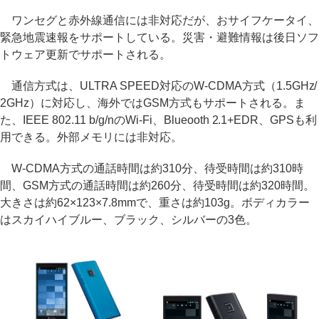
ワンセグと赤外線通信には非対応だが、おサイフケータイ、
緊急地震速報をサポートしている。災害・避難情報は後日ソフ
トウェア更新でサポートされる。
通信方式は、ULTRA SPEED対応のW-CDMA方式（1.5GHz/
2GHz）に対応し、海外ではGSM方式もサポートされる。ま
た、IEEE 802.11 b/g/nのWi-Fi、Blueooth 2.1+EDR、GPSも利
用できる。外部メモリには非対応。
W-CDMA方式の通話時間は約310分、待受時間は約310時
間、GSM方式の通話時間は約260分、待受時間は約320時間。
大きさは約62×123×7.8mmで、重さは約103g。ボディカラー
はスカイハイブルー、ブラック、シルバーの3色。