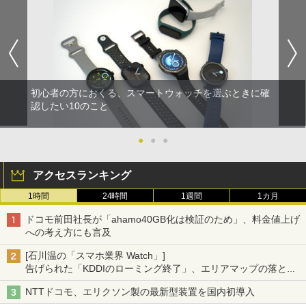
初心者の方におくる、スマートウォッチを選ぶときに確
認したい10のこと
●
●
●
アクセスランキング
1時間
24時間
1週間
1カ月
ドコモ前田社長が「ahamo40GB化は検証のため」、料金値上げ
への考え方にも言及
[石川温の「スマホ業界 Watch」]
告げられた「KDDIのローミング終了」、エリアマップの落とし
穴と楽天モバイルの課題
NTTドコモ、エリクソン製の最新型装置を国内初導入