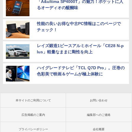
「A&ultima SP4000T」の魅力！ポケットに入
るオーディオの醍醐味
性能の良いお得な中古PC情報はこのページで
チェック！
レイズ鍛造1ピースアルミホイール「CE28 N-p
lus」軽量なままに剛性を向上
ハイグレードテレビ「TCL Q7D Pro」。圧巻の
色彩美で映画＆ゲームが極上体験に
本サイトのご利用について
お問い合わせ
広告掲載のご案内
編集部へのご連絡
プライバシーポリシー
会社概要