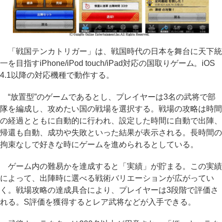
「戦国テンカトリガー」は、戦国時代の日本を舞台に天下統
一を目指すiPhone/iPod touch/iPad対応の国取りゲーム。iOS
4.1以降の対応機種で動作する。
“放置型”のゲームであるとし、プレイヤーは3名の武将で部
隊を編成し、攻めたい国の戦場を選択する。戦場の攻略は時間
の経過とともに自動的に行われ、設定した時間に自動で出陣、
帰還も自動、成功や失敗といった結果が表示される。長時間の
拘束なしで好きな時にゲームを進められるとしている。
ゲーム内の難易かを達成すると「実績」が貯まる。この実績
によって、出陣時に選べる戦術バリエーションが広がってい
く。戦場攻略の達成具合により、プレイヤーは3段階で評価さ
れる。S評価を獲得するとレア武将などが入手できる。