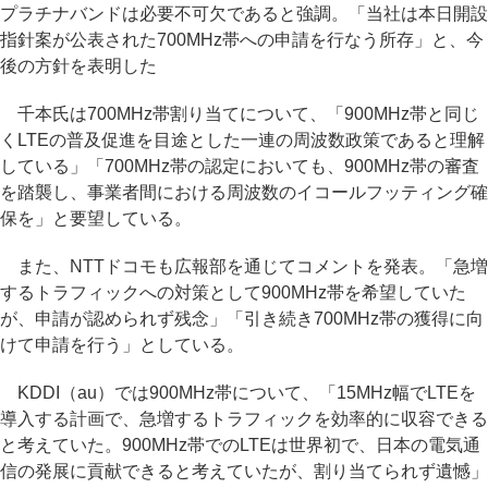
プラチナバンドは必要不可欠であると強調。「当社は本日開設
指針案が公表された700MHz帯への申請を行なう所存」と、今
後の方針を表明した
千本氏は700MHz帯割り当てについて、「900MHz帯と同じ
くLTEの普及促進を目途とした一連の周波数政策であると理解
している」「700MHz帯の認定においても、900MHz帯の審査
を踏襲し、事業者間における周波数のイコールフッティング確
保を」と要望している。
また、NTTドコモも広報部を通じてコメントを発表。「急増
するトラフィックへの対策として900MHz帯を希望していた
が、申請が認められず残念」「引き続き700MHz帯の獲得に向
けて申請を行う」としている。
KDDI（au）では900MHz帯について、「15MHz幅でLTEを
導入する計画で、急増するトラフィックを効率的に収容できる
と考えていた。900MHz帯でのLTEは世界初で、日本の電気通
信の発展に貢献できると考えていたが、割り当てられず遺憾」