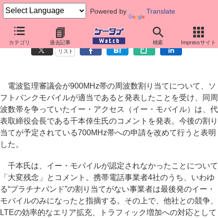
Powered by
Translate
900MHz帯割り当てでイー・モバイル千本会長がコメント発表
カテゴリ
過去記事
検索
Impressサイト
リスト
電波監理審議会が900MHz帯の周波数割り当てについて、ソ
フトバンクモバイルが適当であると発表したことを受け、同周
波数帯を争っていたイー・アクセス（イー・モバイル）は、代
表取締役会長である千本倖生氏のコメントを発表。今後の割り
当てが予定されている700MHz帯への申請を改めて行うと表明
した。
千本氏は、イー・モバイルが認定されなかったことについて
「大変残念」とコメント。携帯電話事業者4社のうち、いわゆ
る“プラチナバンド”の割り当てがない事業者は最後発のイー・
モバイルのみになったと指摘する。その上で、他社との競争、
LTEの効率的なエリア拡充、トラフィック増加への対応として