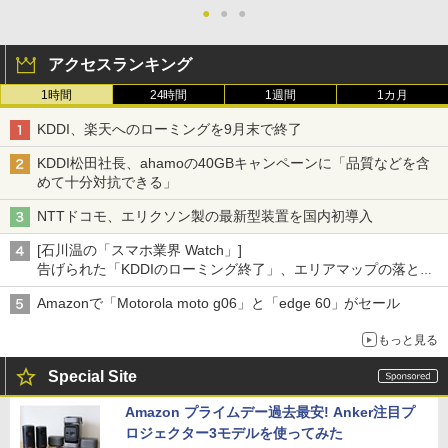
●
●
●
アクセスランキング
1時間
24時間
1週間
1カ月
KDDI、楽天へのローミングを9月末で終了
KDDI松田社長、ahamoの40GBキャンペーンに「品質などを含
めて十分対抗できる」
NTTドコモ、エリクソン製の最新型装置を国内初導入
[石川温の「スマホ業界 Watch」]
告げられた「KDDIのローミング終了」、エリアマップの落とし
穴と楽天モバイルの課題
Amazonで「Motorola moto g06」と「edge 60」がセール
もっと見る
Special Site
Amazon プライムデー過去最安! Anker注目プ
ロジェクター3モデルを使ってみた