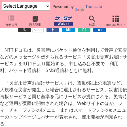
Powered by
Translate
ドコモ、「災害用音声お届けサービス」の提供を開始
カテゴリ
過去記事
検索
Impressサイト
リスト
NTTドコモは、災害時にパケット通信を利用して音声で安否
などのメッセージを伝えられるサービス「災害用音声お届けサ
ービス」を3月1日より開始する。申し込みは不要で、利用
料、パケット通信料、SMS通信料ともに無料。
「災害用音声お届けサービス」は、震度6以上の地震など、
大規模な災害が発生した場合に運用されるサービス。災害用伝
言板サービスと同じ基準を元にサービスが提供される。災害時
など運用が実際に開始された場合は、Webサイトのほか、フ
ィーチャーフォンのiメニューまたはスマートフォンのdメニュ
ーのトップページにバナーが表示され、運用開始が周知され
る。