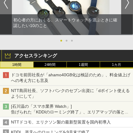
初心者の方におくる、スマートウォッチを選ぶときに確
認したい10のこと
●
●
●
アクセスランキング
1時間
24時間
1週間
1カ月
ドコモ前田社長が「ahamo40GB化は検証のため」、料金値上げ
への考え方にも言及
NTT島田社長、ソフトバンクのセブン出資に「dポイント使える
ようにして」
[石川温の「スマホ業界 Watch」]
告げられた「KDDIのローミング終了」、エリアマップの落とし
穴と楽天モバイルの課題
NTTドコモ、エリクソン製の最新型装置を国内初導入
KDDI、楽天へのローミングを9月末で終了