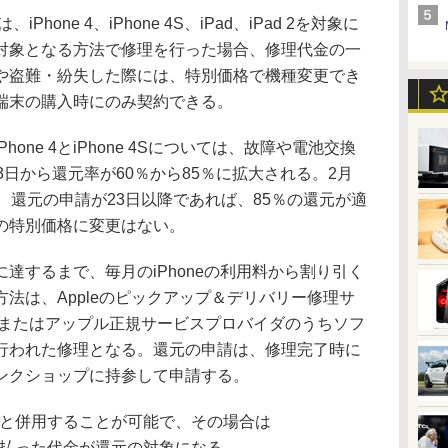
one 4、iPhone 4S、iPad、iPad 2を対象に
対象となる方法で修理を行った場合、修理代金の一
や盗難・紛失した際には、特別価格で機種変更でき
端末の購入時にのみ契約できる。
ne 4とiPhone 4Sについては、故障や電池交換
3日から還元率が60％から85％に拡大される。2月
、還元の申請が23日以降であれば、85％の還元が適
の特別価格に変更はない。
するまで、毎月のiPhoneの利用料から割り引く
法は、Appleのピックアップ＆デリバリー修理サ
の修理、またはアップル正規サービスプロバイダのうちソフ
行われた修理となる。還元の申請は、修理完了時に
ンクショップに持参して申請する。
加入と併用することが可能で、その場合は
際に支払った代金が還元の対象になる。