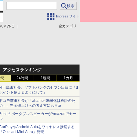
Impress サイト
全カテゴリ
M/MVNO
アクセスランキング
時間
24時間
1週間
1カ月
NTT島田社長、ソフトバンクのセブン出資に「d
ポイント使えるようにして」
ドコモ前田社長が「ahamo40GB化は検証のた
め」、料金値上げへの考え方にも言及
BoseのポータブルスピーカーがAmazonでセー
ル
CarPlayやAndroid Autoをワイヤレス接続する
「Ottocast Mini Aura」発売