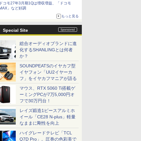
ドコモ27年3月期1Qは増収増益、「ドコモ
MAX」など好調
もっと見る
Special Site
総合オーディオブランドに進
化するSHANLINGとは何者
か？
SOUNDPEATSのイヤカフ型
イヤフォン「UU2イヤーカ
フ」をイヤカフマニアが語る
マウス、RTX 5060 Ti搭載ゲ
ーミングPCが7万5,000円オ
フで30万円台！
レイズ鍛造1ピースアルミホ
イール「CE28 N-plus」軽量
なままに剛性を向上
ハイグレードテレビ「TCL
Q7D Pro」。圧巻の色彩美で