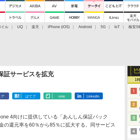
バイル
UQ
楽天
iPhone (iOS)
Android
5G
IoT
格安SI
アクセサリー
業界動向
法人向け
最新技術/その他
 4保証サービスを拡充
1
ェア
はてブ
note
LinkedIn
one 4向けに提供している「あんしん保証パック
金の還元率を60％から85％に拡大する。同サービス