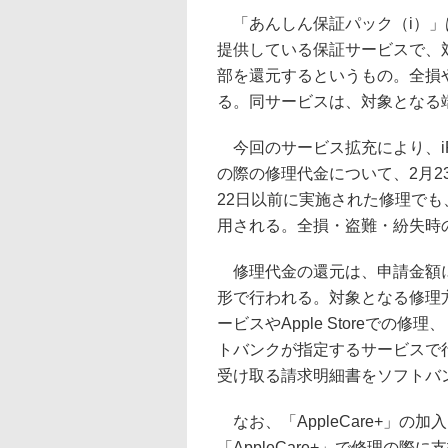
「あんしん保証パック（i）」は、iPh
提供している保証サービスで、
部を還元するというもの。全損
る。同サービスは、対象となる
今回のサービス拡充により、iPho
の際の修理代金について、2月2
22日以前に実施された修理でも
用される。全損・盗難・紛失時
修理代金の還元は、申請金額に達
形で行われる。対象となる修理方
ービスやApple Storeで
トバンクが指定するサービスで
受け取る請求明細書をソフトバ
なお、「AppleCare+」の
「AppleCare+」で修理の