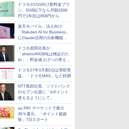
ドコモがU15向け新料金プラ
ン、5GB以下なら月額2508
円で1年目は858円から
楽天モバイル、法人向け
「Rakuten AI for Business」
にClaude活用の分析機能な
どを追加
ドコモ前田社長が
「ahamo40GB化は検証のた
め」、料金値上げへの考え方
にも言及
ドコモ27年3月期1Qは増収増
益、「ドコモMAX」など好調
NTT島田社長、ソフトバンク
のセブン出資に「dポイント
使えるようにして」
au PAY マーケットで最大
36％還元、「ポイント超超
祭」7日スタート