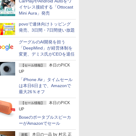
CarPlayやAndroid Autoをワ
イヤレス接続する「Ottocast
Mini Aura」発売
povoで連休向けトッピング
発売、3日間・7日間使い放題
グーグルのAI開発を担う
「DeepMind」が経営体制を
変更、デミス氏がCEOを退任
本日のPICK
【セール情報】
UP
「iPhone Air」タイムセール
は本日6日まで、Amazonで
最大26％オフ
本日のPICK
【セール情報】
UP
Boseのポータブルスピーカ
ーがAmazonでセール
本日の一品
by
村元 正
連載