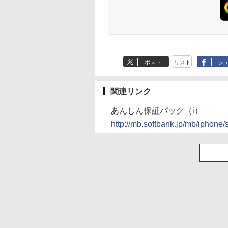
ポスト
リスト
シ
関連リンク
あんしん保証パック（i）
http://mb.softbank.jp/mb/iphone