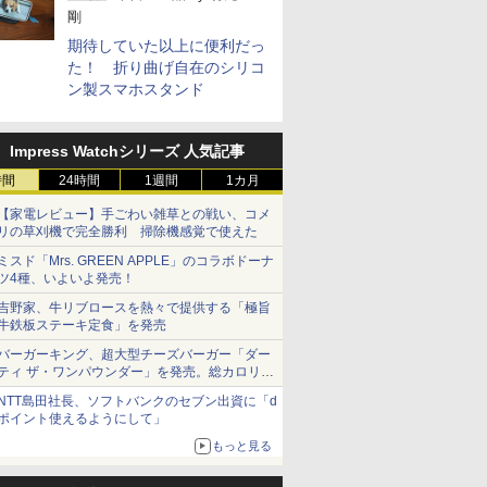
剛
期待していた以上に便利だっ
た！ 折り曲げ自在のシリコ
ン製スマホスタンド
Impress Watchシリーズ 人気記事
時間
24時間
1週間
1カ月
【家電レビュー】手ごわい雑草との戦い、コメ
リの草刈機で完全勝利 掃除機感覚で使えた
ミスド「Mrs. GREEN APPLE」のコラボドーナ
ツ4種、いよいよ発売！
吉野家、牛リブロースを熱々で提供する「極旨
牛鉄板ステーキ定食」を発売
バーガーキング、超大型チーズバーガー「ダー
ティ ザ・ワンパウンダー」を発売。総カロリー
約1656kcal、総重量約527g！
NTT島田社長、ソフトバンクのセブン出資に「d
ポイント使えるようにして」
もっと見る