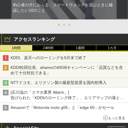
初心者の方におくる、スマートウォッチを選ぶときに確
認したい10のこと
●
●
●
アクセスランキング
1時間
24時間
1週間
1カ月
KDDI、楽天へのローミングを9月末で終了
KDDI松田社長、ahamoの40GBキャンペーンに「品質などを含
めて十分対抗できる」
NTTドコモ、エリクソン製の最新型装置を国内初導入
[石川温の「スマホ業界 Watch」]
告げられた「KDDIのローミング終了」、エリアマップの落とし
穴と楽天モバイルの課題
Amazonで「Motorola moto g06」と「edge 60」がセール
もっと見る