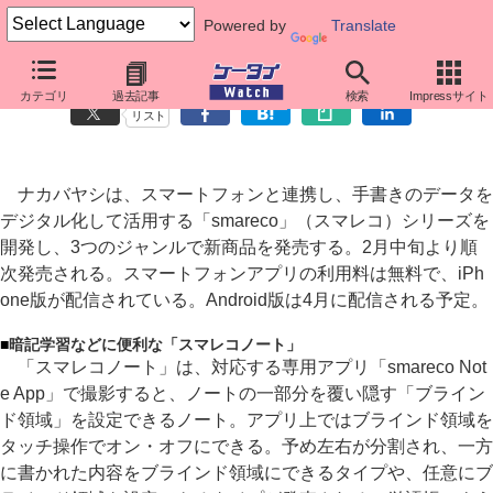
Powered by
Translate
ナカバヤシ、スマホ連携文具「スマレコ」シリーズを発売
カテゴリ
過去記事
検索
Impressサイト
リスト
ナカバヤシは、スマートフォンと連携し、手書きのデータを
デジタル化して活用する「smareco」（スマレコ）シリーズを
開発し、3つのジャンルで新商品を発売する。2月中旬より順
次発売される。スマートフォンアプリの利用料は無料で、iPh
one版が配信されている。Android版は4月に配信される予定。
■
暗記学習などに便利な「スマレコノート」
「スマレコノート」は、対応する専用アプリ「smareco Not
e App」で撮影すると、ノートの一部分を覆い隠す「ブライン
ド領域」を設定できるノート。アプリ上ではブラインド領域を
タッチ操作でオン・オフにできる。予め左右が分割され、一方
に書かれた内容をブラインド領域にできるタイプや、任意にブ