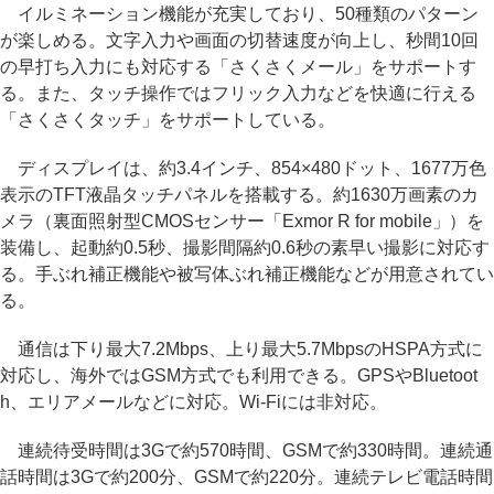
イルミネーション機能が充実しており、50種類のパターン
が楽しめる。文字入力や画面の切替速度が向上し、秒間10回
の早打ち入力にも対応する「さくさくメール」をサポートす
る。また、タッチ操作ではフリック入力などを快適に行える
「さくさくタッチ」をサポートしている。
ディスプレイは、約3.4インチ、854×480ドット、1677万色
表示のTFT液晶タッチパネルを搭載する。約1630万画素のカ
メラ（裏面照射型CMOSセンサー「Exmor R for mobile」）を
装備し、起動約0.5秒、撮影間隔約0.6秒の素早い撮影に対応す
る。手ぶれ補正機能や被写体ぶれ補正機能などが用意されてい
る。
通信は下り最大7.2Mbps、上り最大5.7MbpsのHSPA方式に
対応し、海外ではGSM方式でも利用できる。GPSやBluetoot
h、エリアメールなどに対応。Wi-Fiには非対応。
連続待受時間は3Gで約570時間、GSMで約330時間。連続通
話時間は3Gで約200分、GSMで約220分。連続テレビ電話時間