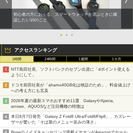
初心者の方におくる、スマートウォッチを選ぶときに確
認したい10のこと
●
●
●
アクセスランキング
1時間
24時間
1週間
1カ月
NTT島田社長、ソフトバンクのセブン出資に「dポイント使える
ようにして」
ドコモ前田社長が「ahamo40GB化は検証のため」、料金値上げ
への考え方にも言及
2026年夏の最新スマホおすすめ11選 GalaxyやXperia、
arrows、AQUOSなど注目機種の特徴は
本日8月7日発売「Galaxy Z Fold8 Ultra/Fold8/Flip8」、カズレー
ザーが驚いた「そば屋のメニュー並みの薄さ」
Boseのノイズキャンセリング搭載イヤホンがAmazonでセール