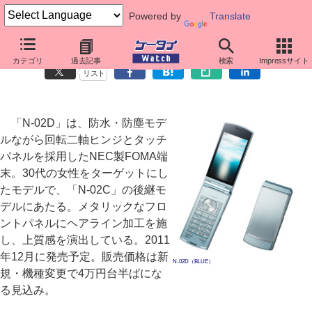
Powered by
Translate
16.3メガカメラ搭載、防水タッチパネル携帯「N-02D」
カテゴリ
過去記事
検索
Impressサイト
リスト
「N-02D」は、防水・防塵モデ
ルながら回転二軸ヒンジとタッチ
パネルを採用したNEC製FOMA端
末。30代の女性をターゲットにし
たモデルで、「N-02C」の後継モ
デルにあたる。メタリックなフロ
ントパネルにヘアライン加工を施
し、上質感を演出している。2011
年12月に発売予定。販売価格は新
N-02D（BLUE）
規・機種変更で4万円台半ばにな
る見込み。