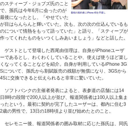
のスティーブ・ジョブズ氏のこと
で、孫氏は今年6月に会ったのが
最初の契約者にiPhone 4Sを手渡し
最後になったとし、「やせていた
が目はらんらんと輝いていた。次も、次の次の仕込んでいるも
のについて情熱をもって語っていた」と語り、「スティーブが
作ってくれたものをいつくしみあいましょう」などと話した。
ゲストとして登場した西尾由佳理は、自身がiPhoneユーザ
ーであるとし、わくわくしていることや、使えば使うほど楽し
くなってくることなどを紹介。自身が利用しているiPhone 3G
Sについて、孫氏から割賦販売の残額が無償になり、3GSから
4Sに交換できると伝えられると非常に驚いていた。
ソフトバンクの主催者発表によると、表参道の店舗には14
日8時の段階で200人以上が並び、報道関係者は100人以上集ま
ったという。最初に契約が完了したユーザーは、都内に住む3
2歳の男性で、13日の18時頃より並び始めたとのこと。
セレモニー後、報道関係者の囲み取材に応じた孫氏は、同氏