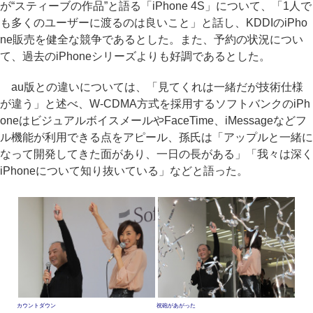
が“スティーブの作品”と語る「iPhone 4S」について、「1人で
も多くのユーザーに渡るのは良いこと」と話し、KDDIのiPho
ne販売を健全な競争であるとした。また、予約の状況につい
て、過去のiPhoneシリーズよりも好調であるとした。
au版との違いについては、「見てくれは一緒だが技術仕様
が違う」と述べ、W-CDMA方式を採用するソフトバンクのiPh
oneはビジュアルボイスメールやFaceTime、iMessageなどフ
ル機能が利用できる点をアピール、孫氏は「アップルと一緒に
なって開発してきた面があり、一日の長がある」「我々は深く
iPhoneについて知り抜いている」などと語った。
カウントダウン
祝砲があがった