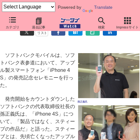
Powered by
Translate
孫氏「iPhone 4Sはスティーブの作品」、表参道で発売記念イベント
カテゴリ
過去記事
検索
Impressサイト
リスト
ソフトバンクモバイルは、ソフ
トバンク表参道において、アップ
ル製スマートフォン「iPhone 4
S」の発売記念セレモニーを行っ
た。
発売開始をカウントダウンした
孫正義氏
ソフトバンクの代表取締役社長の
孫正義氏は、「iPhone 4S」につ
いて、「製品ではなく、スティー
ブの作品だ」と語った。スティー
ブとは、先頃亡くなったアップル