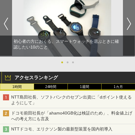
初心者の方におくる、スマートウォッチを選ぶときに確
認したい10のこと
●
●
●
アクセスランキング
1時間
24時間
1週間
1カ月
NTT島田社長、ソフトバンクのセブン出資に「dポイント使える
ようにして」
ドコモ前田社長が「ahamo40GB化は検証のため」、料金値上げ
への考え方にも言及
NTTドコモ、エリクソン製の最新型装置を国内初導入