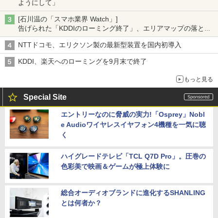
ようにして」
[石川温の「スマホ業界 Watch」]
告げられた「KDDIのローミング終了」、エリアマップの落とし
穴と楽天モバイルの課題
NTTドコモ、エリクソン製の最新型装置を国内初導入
KDDI、楽天へのローミングを9月末で終了
もっと見る
Special Site
エントリーなのに脅威の実力!「Osprey」Nobl
e Audioワイヤレスイヤフォン4機種を一気に聴
く
ハイグレードテレビ「TCL Q7D Pro」。圧巻の
色彩美で映画＆ゲームが極上体験に
総合オーディオブランドに進化するSHANLING
とは何者か？