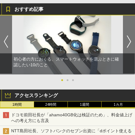
おすすめ記事
初心者の方におくる、スマートウォッチを選ぶときに確
認したい10のこと
●
●
●
アクセスランキング
1時間
24時間
1週間
1カ月
ドコモ前田社長が「ahamo40GB化は検証のため」、料金値上げ
への考え方にも言及
NTT島田社長、ソフトバンクのセブン出資に「dポイント使える