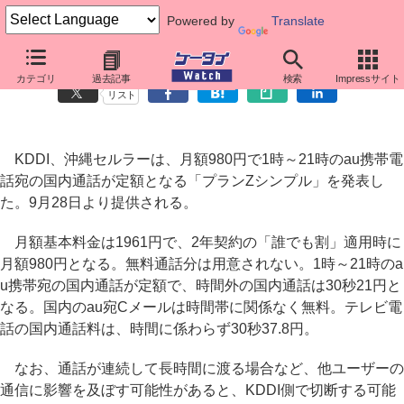
Powered by
Translate
au、1時～21時のau宛通話が定額「プランZシンプル」
カテゴリ
過去記事
検索
Impressサイト
リスト
KDDI、沖縄セルラーは、月額980円で1時～21時のau携帯電
話宛の国内通話が定額となる「プランZシンプル」を発表し
た。9月28日より提供される。
月額基本料金は1961円で、2年契約の「誰でも割」適用時に
月額980円となる。無料通話分は用意されない。1時～21時のa
u携帯宛の国内通話が定額で、時間外の国内通話は30秒21円と
なる。国内のau宛Cメールは時間帯に関係なく無料。テレビ電
話の国内通話料は、時間に係わらず30秒37.8円。
なお、通話が連続して長時間に渡る場合など、他ユーザーの
通信に影響を及ぼす可能性があると、KDDI側で切断する可能