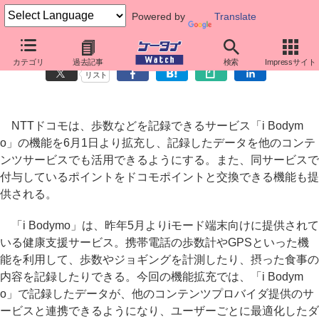
Powered by
Translate
ドコモのi Bodymo、他サービス連携やドコモポイント交換が可能に
カテゴリ
過去記事
検索
Impressサイト
リスト
NTTドコモは、歩数などを記録できるサービス「i Bodym
o」の機能を6月1日より拡充し、記録したデータを他のコンテ
ンツサービスでも活用できるようにする。また、同サービスで
付与しているポイントをドコモポイントと交換できる機能も提
供される。
「i Bodymo」は、昨年5月よりiモード端末向けに提供されて
いる健康支援サービス。携帯電話の歩数計やGPSといった機
能を利用して、歩数やジョギングを計測したり、摂った食事の
内容を記録したりできる。今回の機能拡充では、「i Bodym
o」で記録したデータが、他のコンテンツプロバイダ提供のサ
ービスと連携できるようになり、ユーザーごとに最適化したダ