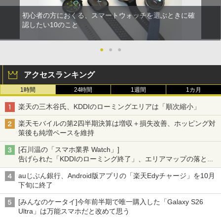
初心者の方におくる、スマートウォッチを選ぶときに確
認したい10のこと
●
●
●
アクセスランキング
1時間
24時間
1週間
1カ月
楽天の三木谷氏、KDDIのローミングエリアは「順次縮小」
楽天モバイルの第2四半期決算は増収＋損失改善、ホッピング対
策後も純増ペースを維持
[石川温の「スマホ業界 Watch」]
告げられた「KDDIのローミング終了」、エリアマップの落とし
穴と楽天モバイルの課題
auじぶん銀行、Android版アプリの「楽天Edyチャージ」を10月
下旬に終了
[みんなのケータイ]今年前半期で唯一購入した「Galaxy S26
Ultra」は万能スマホだと改めて思う