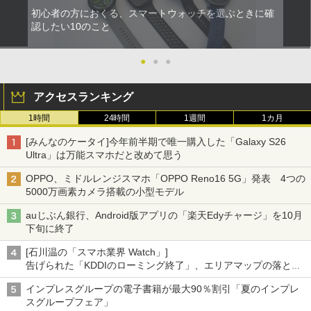
初心者の方におくる、スマートウォッチを選ぶときに確
認したい10のこと
●
●
●
アクセスランキング
1時間
24時間
1週間
1カ月
[みんなのケータイ]今年前半期で唯一購入した「Galaxy S26
Ultra」は万能スマホだと改めて思う
OPPO、ミドルレンジスマホ「OPPO Reno16 5G」発表 4つの
5000万画素カメラ搭載の小型モデル
auじぶん銀行、Android版アプリの「楽天Edyチャージ」を10月
下旬に終了
[石川温の「スマホ業界 Watch」]
告げられた「KDDIのローミング終了」、エリアマップの落とし
穴と楽天モバイルの課題
インプレスグループの電子書籍が最大90％割引「夏のインプレ
スグループフェア」