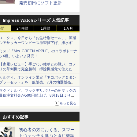
発売初日にソフト更新
Impress Watchシリーズ 人気記事
時間
24時間
1週間
1カ月
ユニクロ、今日から「お盆特別セール」。涼感
シアサッカーワンピース待望値下げ、撥水ギア
ショーツは1990円に
ミスド「Mrs. GREEN APPLE」のコラボドーナ
ツ4種、いよいよ発売！
【家電レビュー】手ごわい雑草との戦い、コメ
リの草刈機で完全勝利 掃除機感覚で使えた
カルディ、オンライン限定「ネコバッグ＆タン
ブラーセット」を一般販売。7月の抽選販売の
当選無効分
マクドナルド、マックデリバリーの朝マックの
最低注文料金が500円値上げ。8月18日より
1,500円から受付
もっと見る
おすすめ記事
初心者の方におくる、スマー
トウォッチを選ぶときに確認