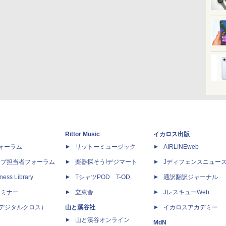
Rittor Music
イカロス出版
dフォーラム
リットーミュージック
AIRLINEweb
ップ担当者フォーラム
楽器探そう!デジマート
Jディフェンスニュー
ness Library
TシャツPOD T-OD
通訳翻訳ジャーナル
セミナー
立東舎
JレスキューWeb
 X（デジタルクロス）
山と溪谷社
イカロスアカデミー
山と溪谷オンライン
MdN