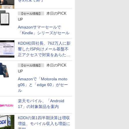
を9月末で終了
本日のPICK
【セール情報】
UP
Amazonサマーセールで
「Kindle」シリーズがセール
KDDI松田社長、762万人に影
響したISP向けメール基盤不
正アクセスで対策をあらため
て説明
本日のPICK
【セール情報】
UP
Amazonで「Motorola moto
g06」と「edge 60」がセー
ル
楽天モバイル、「Android
17」の対象製品を案内
KDDIの第1四半期決算は増収
増益、モバイル収入も増益に