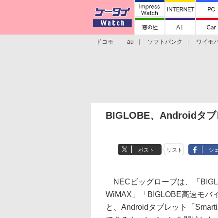
ドコモ
au
ソフトバンク
ワイモ
格安スマホ/SIMフリースマホ
周辺機器/
BIGLOBE、Android
ポスト
リスト
シ
NECビッグローブは、「BIG
WiMAX」「BIGLOBE高速モ
と、Androidタブレット「Sma