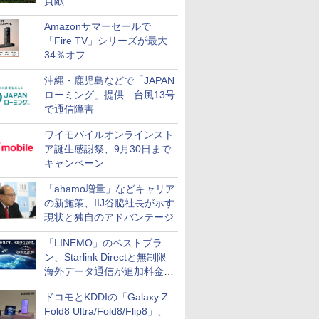
貢献
Amazonサマーセールで
「Fire TV」シリーズが最大
34％オフ
沖縄・鹿児島などで「JAPAN
ローミング」提供 台風13号
で通信障害
ワイモバイルオンラインスト
ア誕生感謝祭、9月30日まで
キャンペーン
「ahamo増量」などキャリア
の新施策、IIJ谷脇社長が示す
現状と独自のアドバンテージ
「LINEMO」のベストプラ
ン、Starlink Directと無制限
海外データ通信が追加料金な
しに
ドコモとKDDIの「Galaxy Z
Fold8 Ultra/Fold8/Flip8」、