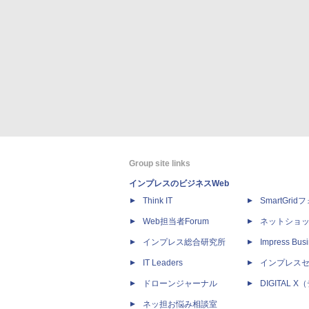
Group site links
インプレスのビジネスWeb
Think IT
SmartGri
Web担当者Forum
ネットショ
インプレス総合研究所
Impress Busi
IT Leaders
インプレス
ドローンジャーナル
DIGITAL
ネッ担お悩み相談室