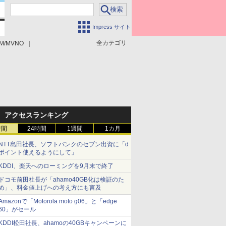
Impress サイト
全カテゴリ
M/MVNO
アクセスランキング
時間
24時間
1週間
1カ月
NTT島田社長、ソフトバンクのセブン出資に「d
ポイント使えるようにして」
KDDI、楽天へのローミングを9月末で終了
ドコモ前田社長が「ahamo40GB化は検証のた
め」、料金値上げへの考え方にも言及
Amazonで「Motorola moto g06」と「edge
60」がセール
KDDI松田社長、ahamoの40GBキャンペーンに