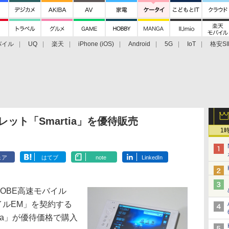
バイル
UQ
楽天
iPhone (iOS)
Android
5G
IoT
格安SI
アクセサリー
業界動向
法人向け
最新技術/その他
タブレット「Smartia」を優待販売
1
ェア
はてブ
note
LinkedIn
LOBE高速モバイル
バイルEM」を契約する
rtia」が優待価格で購入