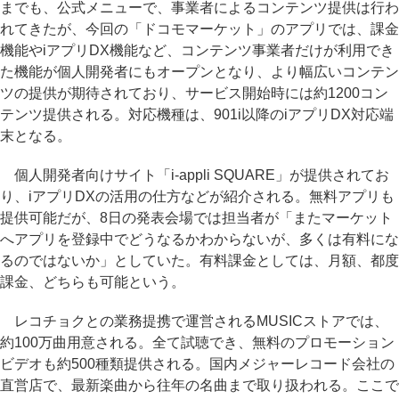
までも、公式メニューで、事業者によるコンテンツ提供は行わ
れてきたが、今回の「ドコモマーケット」のアプリでは、課金
機能やiアプリDX機能など、コンテンツ事業者だけが利用でき
た機能が個人開発者にもオープンとなり、より幅広いコンテン
ツの提供が期待されており、サービス開始時には約1200コン
テンツ提供される。対応機種は、901i以降のiアプリDX対応端
末となる。
個人開発者向けサイト「i-appli SQUARE」が提供されてお
り、iアプリDXの活用の仕方などが紹介される。無料アプリも
提供可能だが、8日の発表会場では担当者が「またマーケット
へアプリを登録中でどうなるかわからないが、多くは有料にな
るのではないか」としていた。有料課金としては、月額、都度
課金、どちらも可能という。
レコチョクとの業務提携で運営されるMUSICストアでは、
約100万曲用意される。全て試聴でき、無料のプロモーション
ビデオも約500種類提供される。国内メジャーレコード会社の
直営店で、最新楽曲から往年の名曲まで取り扱われる。ここで