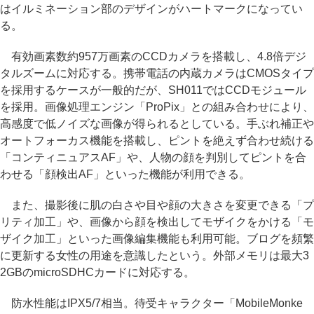
はイルミネーション部のデザインがハートマークになってい
る。
有効画素数約957万画素のCCDカメラを搭載し、4.8倍デジ
タルズームに対応する。携帯電話の内蔵カメラはCMOSタイプ
を採用するケースが一般的だが、SH011ではCCDモジュール
を採用。画像処理エンジン「ProPix」との組み合わせにより、
高感度で低ノイズな画像が得られるとしている。手ぶれ補正や
オートフォーカス機能を搭載し、ピントを絶えず合わせ続ける
「コンティニュアスAF」や、人物の顔を判別してピントを合
わせる「顔検出AF」といった機能が利用できる。
また、撮影後に肌の白さや目や顔の大きさを変更できる「プ
リティ加工」や、画像から顔を検出してモザイクをかける「モ
ザイク加工」といった画像編集機能も利用可能。ブログを頻繁
に更新する女性の用途を意識したという。外部メモリは最大3
2GBのmicroSDHCカードに対応する。
防水性能はIPX5/7相当。待受キャラクター「MobileMonke