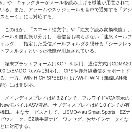
y」や、キャラクターがメールを読み上げる機能が用意されて
いる。また、アラームやスケジュールを音声で通知する「アシ
スとーく」にも対応する。
このほか、「スマート絵文字」や「絵文字読み変換機能」、
メールを自動振り分けし、着信音も鳴らさない「迷惑メールフ
ォルダ」、指定した受信メールフォルダを隠せる「シークレッ
トフォルダ」といった機能が用意されている。
端末プラットフォームはKCP+を採用。通信方式はCDMA20
00 1xEV-DO Rev.Aに対応し、GPSや赤外線通信をサポートす
る。一方、WIN HIGH SPEEDおよびWi-Fi WIN（無線LAN機
能）には非対応。
メインディスプレイは約3.2インチ、フルワイドVGA表示の
NewモバイルASV液晶。サブディスプレイは約1.0インチの有
機EL。主なサービスとして、LISMOやau Smart Sports、EZナ
ビウォーク、EZ助手席ナビ、ワンセグ、おサイフケータイな
どに対応する。