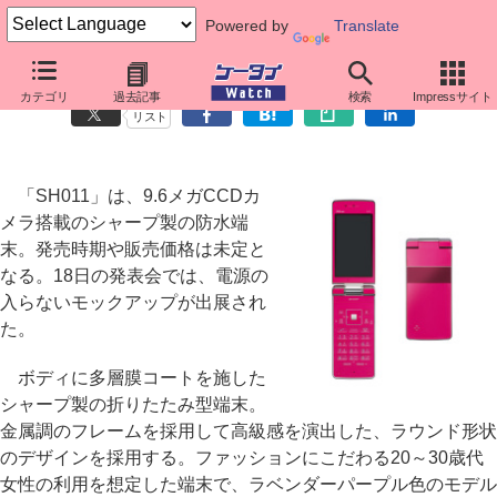
Powered by
Translate
9.6メガCCD搭載のシャープ製防水モデル「SH011」
カテゴリ
過去記事
検索
Impressサイト
リスト
「SH011」は、9.6メガCCDカ
メラ搭載のシャープ製の防水端
末。発売時期や販売価格は未定と
なる。18日の発表会では、電源の
入らないモックアップが出展され
た。
ボディに多層膜コートを施した
シャープ製の折りたたみ型端末。
金属調のフレームを採用して高級感を演出した、ラウンド形状
のデザインを採用する。ファッションにこだわる20～30歳代
女性の利用を想定した端末で、ラベンダーパープル色のモデル