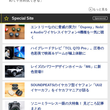
めて十分対抗できる」
もっと見る
Special Site
エントリーなのに脅威の実力!「Osprey」Nobl
e Audioワイヤレスイヤフォン4機種を一気に聴
く
ハイグレードテレビ「TCL Q7D Pro」。圧巻の
色彩美で映画＆ゲームが極上体験に
レイズのパワーデザインホイール「M6」に新
色登場!!
SOUNDPEATSのイヤカフ型イヤフォン「UU2
イヤーカフ」をイヤカフマニアが語る
ソニーミラーレス一眼の大特集！ 見どころ記事
まとめ