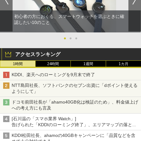
初心者の方におくる、スマートウォッチを選ぶときに確
認したい10のこと
●
●
●
アクセスランキング
1時間
24時間
1週間
1カ月
KDDI、楽天へのローミングを9月末で終了
NTT島田社長、ソフトバンクのセブン出資に「dポイント使える
ようにして」
ドコモ前田社長が「ahamo40GB化は検証のため」、料金値上げ
への考え方にも言及
[石川温の「スマホ業界 Watch」]
告げられた「KDDIのローミング終了」、エリアマップの落とし
穴と楽天モバイルの課題
KDDI松田社長、ahamoの40GBキャンペーンに「品質などを含