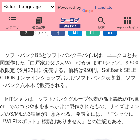
Powered by
Translate
ソフトバンクとユニクロ、“お父さん”のTシャツを限定販売
カテゴリ
過去記事
検索
Impressサイト
リスト
ソフトバンクBBとソフトバンクモバイルは、ユニクロと共
同製作した「白戸家お父さんWi-FiつかえますTシャツ」を500
枚限定で9月22日に発売する。価格は950円。SoftBank SELE
CTIONオンラインショップおよびソフトバンク表参道、ソフ
トバンク六本木で販売される。
同Tシャツは、ソフトバンクグループ代表の孫正義氏のTwitt
er上でのつぶやきをきっかけに製作されたもの。サイズはメン
ズのS/M/Lの3種類が用意される。発表文には、「Tシャツに
『Wi-Fiスポット』機能はありません」との注記もある。