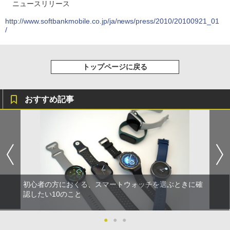
ニュースリリース
http://www.softbankmobile.co.jp/ja/news/press/2010/20100921_01
/
トップページに戻る
おすすめ記事
初心者の方におくる、スマートウォッチを選ぶときに確
認したい10のこと
●
●
●