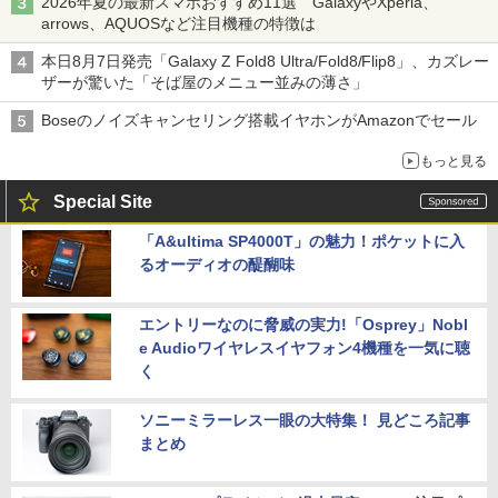
2026年夏の最新スマホおすすめ11選 GalaxyやXperia、
arrows、AQUOSなど注目機種の特徴は
本日8月7日発売「Galaxy Z Fold8 Ultra/Fold8/Flip8」、カズレー
ザーが驚いた「そば屋のメニュー並みの薄さ」
Boseのノイズキャンセリング搭載イヤホンがAmazonでセール
もっと見る
Special Site
「A&ultima SP4000T」の魅力！ポケットに入
るオーディオの醍醐味
エントリーなのに脅威の実力!「Osprey」Nobl
e Audioワイヤレスイヤフォン4機種を一気に聴
く
ソニーミラーレス一眼の大特集！ 見どころ記事
まとめ