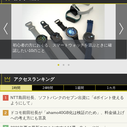
初心者の方におくる、スマートウォッチを選ぶときに確
認したい10のこと
●
●
●
アクセスランキング
1時間
24時間
1週間
1カ月
NTT島田社長、ソフトバンクのセブン出資に「dポイント使える
ようにして」
ドコモ前田社長が「ahamo40GB化は検証のため」、料金値上げ
への考え方にも言及