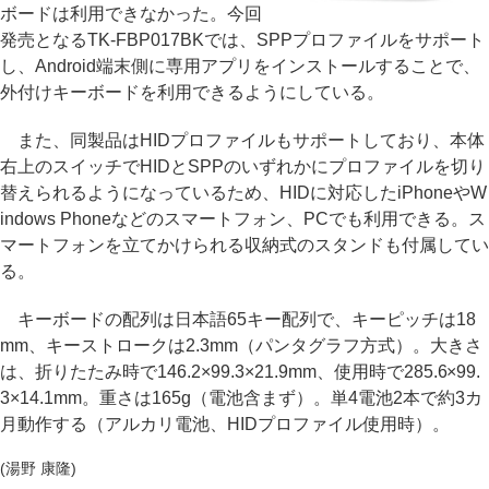
ボードは利用できなかった。今回
発売となるTK-FBP017BKでは、SPPプロファイルをサポート
し、Android端末側に専用アプリをインストールすることで、
外付けキーボードを利用できるようにしている。
また、同製品はHIDプロファイルもサポートしており、本体
右上のスイッチでHIDとSPPのいずれかにプロファイルを切り
替えられるようになっているため、HIDに対応したiPhoneやW
indows Phoneなどのスマートフォン、PCでも利用できる。ス
マートフォンを立てかけられる収納式のスタンドも付属してい
る。
キーボードの配列は日本語65キー配列で、キーピッチは18
mm、キーストロークは2.3mm（パンタグラフ方式）。大きさ
は、折りたたみ時で146.2×99.3×21.9mm、使用時で285.6×99.
3×14.1mm。重さは165g（電池含まず）。単4電池2本で約3カ
月動作する（アルカリ電池、HIDプロファイル使用時）。
(湯野 康隆)