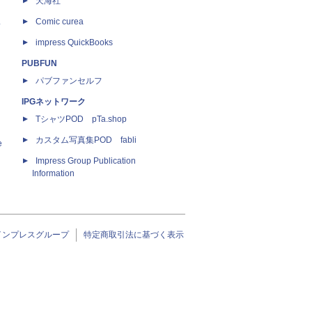
天海社
ス
Comic curea
impress QuickBooks
PUBFUN
パブファンセルフ
IPGネットワーク
TシャツPOD pTa.shop
カスタム写真集POD fabli
e
Impress Group Publication
Information
インプレスグループ
特定商取引法に基づく表示