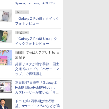
Xperia、arrows、AQUOSな
ど注目機種の特徴は
レビュー
「Galaxy Z Fold8」クイック
フォトレビュー
レビュー
「Galaxy Z Fold8 Ultra」ク
イックフォトレビュー
てっぱんアプリ！
by
日
連載
沼 諭史
災害リスクが増す季節、国土
交通省のアプリ「ハザードマ
ップ」で再確認を
本日8月7日発売「Galaxy Z
Fold8 Ultra/Fold8/Flip8」、
カズレーザーが驚いた「そば
屋のメニュー並みの薄さ」
ドコモ第1四半期は増収増
益、dカード・d払いなどが強