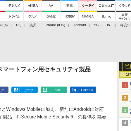
バイル
UQ
楽天
iPhone (iOS)
Android
5G
IoT
格安SI
アクセサリー
業界動向
法人向け
最新技術/その他
id搭載スマートフォン用セキュリティ製品
1
ェア
はてブ
note
LinkedIn
nとWindows Mobileに加え、新たにAndroidに対応
-Secure Mobile Security 6」の提供を開始