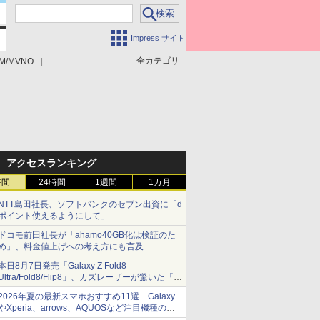
Impress サイト
全カテゴリ
M/MVNO
アクセスランキング
時間
24時間
1週間
1カ月
NTT島田社長、ソフトバンクのセブン出資に「d
ポイント使えるようにして」
ドコモ前田社長が「ahamo40GB化は検証のた
め」、料金値上げへの考え方にも言及
本日8月7日発売「Galaxy Z Fold8
Ultra/Fold8/Flip8」、カズレーザーが驚いた「そ
ば屋のメニュー並みの薄さ」
2026年夏の最新スマホおすすめ11選 Galaxy
やXperia、arrows、AQUOSなど注目機種の特
徴は