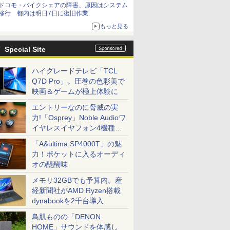
ドコモ・バイクシェアの障害、原因はシステム
移行 都内は明日7日に復旧作業
もっと見る
Special Site
ハイグレードテレビ「TCL
Q7D Pro」。圧巻の色彩美で
映画＆ゲームが極上体験に
エントリーなのに脅威の実
力!「Osprey」Noble Audioワ
イヤレスイヤフォン4機種を
一気に聴く
「A&ultima SP4000T」の魅
力！ポケットに入るオーディ
オの醍醐味
メモリ32GBでも予算内。産
経新聞社がAMD Ryzen搭載
dynabookを2千台導入
鳥肌ものの「DENON
HOME」サウンドを体感し