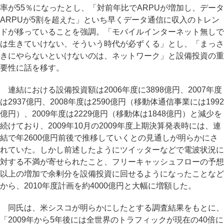
率が55％になったとし、「対前年比でARPUが増加し、データ
ARPUが5割を超えた」といち早くデータ通信に収入のトレン
ドが移っていることを強調。「モバイルインターネット無しで
は生きていけない、そういう時代が必ずくる」とし、「まっさ
きにやらないといけないのは、ネットワーク」と設備投資の重
要性に話を移す。
連結における設備投資額は2006年度に3898億円、2007年度
は2937億円、2008年度は2590億円（移動体通信事業には1992
億円）、2009年度は2229億円（移動体は1848億円）と減少を
続けており、2009年10月の2009年度上期決算発表時には、連
結で年2600億円前後で推移していくとの見通しが明らかにさ
れていた。しかし前述したようにツイッターなどで電波状況に
対する不満が寄せられたこと、フリーキャッシュフローの予想
以上の増加で余剰分を設備投資に回せるようになったことなど
から、2010年度計画を約4000億円と大幅に増額した。
同氏は、米シスコが明らかにしたとする調査結果をもとに、
「2009年から5年後には全世界のトラフィックが現在の40倍に