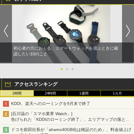
初心者の方におくる、スマートウォッチを選ぶときに確
認したい10のこと
●
●
●
アクセスランキング
1時間
24時間
1週間
1カ月
KDDI、楽天へのローミングを9月末で終了
[石川温の「スマホ業界 Watch」]
告げられた「KDDIのローミング終了」、エリアマップの落とし
穴と楽天モバイルの課題
ドコモ前田社長が「ahamo40GB化は検証のため」、料金値上げ