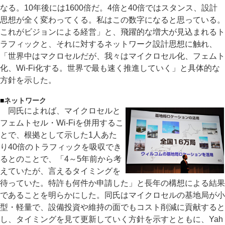
なる。10年後には1600倍だ。4倍と40倍ではスタンス、設計
思想が全く変わってくる。私はこの数字になると思っている。
これがビジョンによる経営」と、飛躍的な増大が見込まれるト
ラフィックと、それに対するネットワーク設計思想に触れ、
「世界中はマクロセルだが、我々はマイクロセル化、フェムト
化、Wi-Fi化する。世界で最も速く推進していく」と具体的な
方針を示した。
■
ネットワーク
同氏によれば、マイクロセルと
フェムトセル・Wi-Fiを併用するこ
とで、根拠として示した1人あた
り40倍のトラフィックを吸収でき
るとのことで、「4～5年前から考
えていたが、言えるタイミングを
待っていた。特許も何件か申請した」と長年の構想による結果
であることを明らかにした。同氏はマイクロセルの基地局が小
型・軽量で、設備投資や維持の面でもコスト削減に貢献すると
し、タイミングを見て更新していく方針を示すとともに、Yah