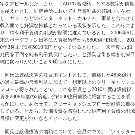
字をアピールした。また、「ARPU増減額」とする数字が前期
を越えたとし、固定通信においても営業利益の好調ぶりを示
し、ヤフーなどのインターネット・カルチャー事業と合わせて
収入面でも好調な推移となっている現状を示した。これらによ
り、純有利子負債の削減が順調に進んでいるとし、2006年6月
末のボーダフォン日本法人買収当時から8800億円削減し、201
0年3月末で1兆5010億円となっているとした。「来年度には1
兆円を下回る純有利子負債にしたい」と孫氏は引き続き削減目
標に変わりがないことを明らかにした。
同氏は連結決算の注目ポイントとして、前述した4658億円
の過去最高の営業利益に加えて、想定以上のフリーキャッシュ
フローが得られたことで、これを原資とし2010年度は設備投
資を2009年度の2倍近い約4000億円前後に増額することを明
らかにした。あわせて、フリーキャッシュフローが好調に推移
していることから、設備投資を増額しつつ純有利子負債の削減
目標に変更が無い点もアピールした。
同氏は設備投資の増額について、会見の中で、「ツイッター