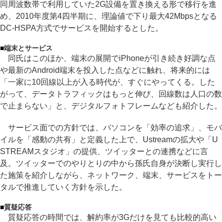
同周波数帯で利用していた2G設備を置き換える形で移行を進
め、2010年度第4四半期に、理論値で下り最大42Mbpsとなる
DC-HSPA方式でサービスを開始するとした。
■
端末とサービス
同氏はこのほか、端末の展開でiPhoneが引き続き好調な点
や最新のAndroid端末を投入した点などに触れ、将来的には
「一家に10回線以上が入る時代が、すぐにやってくる。した
がって、データトラフィックはもっと伸び、回線数は人口の数
で止まらない」と、デジタルフォトフレームなども紹介した。
サービス面での方針では、パソコンを「効率の追求」、モバ
イルを「感動の共有」と定義した上で、Ustreamの拡大や「U
STREAMスタジオ」の提供、ツイッターとの連携などに言
及。ツイッターでのやりとりの中から孫氏自身が決断し実行し
た施策を紹介しながら、ネットワーク、端末、サービスをトー
タルで推進していく方針を示した。
■
質疑応答
質疑応答の時間では、解約率が3Gだけを見ても比較的高い