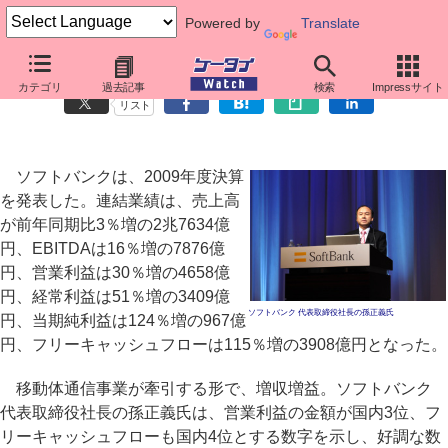
Powered by
Translate
ソフトバンク2009年度決算、過去最高益で設備投資を増額へ
カテゴリ
過去記事
検索
Impressサイト
リスト
ソフトバンクは、2009年度決算
を発表した。連結業績は、売上高
が前年同期比3％増の2兆7634億
円、EBITDAは16％増の7876億
円、営業利益は30％増の4658億
円、経常利益は51％増の3409億
ソフトバンク 代表取締役社長の孫正義氏
円、当期純利益は124％増の967億
円、フリーキャッシュフローは115％増の3908億円となった。
移動体通信事業が牽引する形で、増収増益。ソフトバンク
代表取締役社長の孫正義氏は、営業利益の金額が国内3位、フ
リーキャッシュフローも国内4位とする数字を示し、好調な数