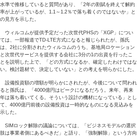
水準で推移していると質問があり、「2年の割賦を終えて解約
率が上がっているが、1.1～1.2％で落ち着くのではないか」と
の見方を示した。
ウィルコムが提供予定だった次世代PHSの「XGP」につい
ては、一部報道でTD-LTE方式になると報じられたが、孫氏
は、2社に分割されたウィルコムのうち、基地局ロケーション
と次世代サービスを提供する会社に3分の1の出資を行ったこ
とを説明した上で、「どの方式になるか、確定したわけではな
い。検討題材で、決定していない」との考えを明らかにした。
設備投資額の増額が明らかにされたが、今後について問われ
ると孫氏は、「4000億円はピークになるだろう。来年、再来
年は落ち着いてくる。そういう設計の機材になっている」とし
て、4000億円前後の設備投資は一時的なものになる見込みを
示した。
SIMロック解除の議論については、「ビジネスモデルの選択
肢は事業者側にあるべきだ」と語り、「強制解除」という方向