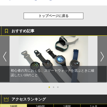
トップページに戻る
おすすめ記事
初心者の方におくる、スマートウォッチを選ぶときに確
認したい10のこと
●
●
●
アクセスランキング
1時間
24時間
1週間
1カ月