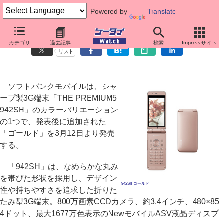
Powered by
Translate
ソフトバンク、「942SH」のゴールドを3月12日発売
カテゴリ
過去記事
検索
Impressサイト
リスト
ソフトバンクモバイルは、シャ
ープ製3G端末「THE PREMIUM5
942SH」のカラーバリエーション
の1つで、発表後に追加された
「ゴールド」を3月12日より発売
する。
「942SH」は、なめらかな丸み
を帯びた形状を採用し、デザイン
942SH ゴールド
性や持ちやすさを追求した折りた
たみ型3G端末。800万画素CCDカメラ、約3.4インチ、480×85
4ドット、最大1677万色表示のNewモバイルASV液晶ディスプ