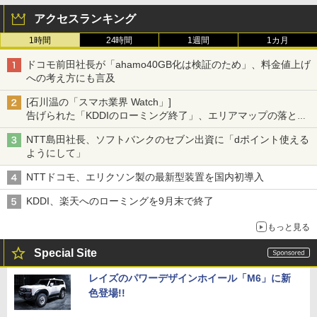
アクセスランキング
1時間
24時間
1週間
1カ月
ドコモ前田社長が「ahamo40GB化は検証のため」、料金値上げ
への考え方にも言及
[石川温の「スマホ業界 Watch」]
告げられた「KDDIのローミング終了」、エリアマップの落とし
穴と楽天モバイルの課題
NTT島田社長、ソフトバンクのセブン出資に「dポイント使える
ようにして」
NTTドコモ、エリクソン製の最新型装置を国内初導入
KDDI、楽天へのローミングを9月末で終了
もっと見る
Special Site
レイズのパワーデザインホイール「M6」に新
色登場!!