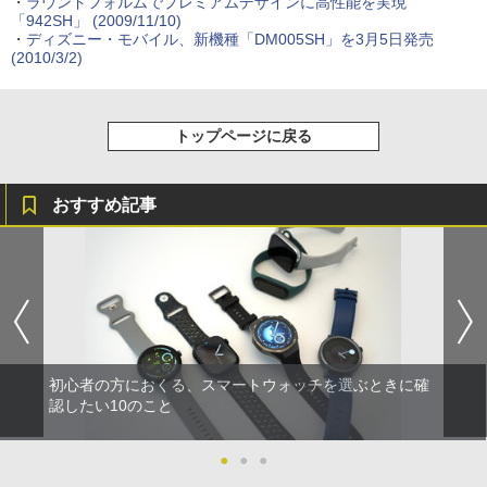
・
ラウンドフォルムでプレミアムデザインに高性能を実現
「942SH」
(2009/11/10)
・
ディズニー・モバイル、新機種「DM005SH」を3月5日発売
(2010/3/2)
トップページに戻る
おすすめ記事
初心者の方におくる、スマートウォッチを選ぶときに確
認したい10のこと
●
●
●