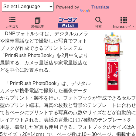
Powered by
Translate
フォトブックが作成できるプリント端末「PrintRush PhotoBook」
カテゴリ
過去記事
検索
Impressサイト
DNPフォトルシオは、デジタルカメラ
や携帯電話などで撮影した写真でフォト
ブックが作成できるプリントシステム
「PrintRush PhotoBook」を2月中旬より
展開する。カメラ量販店や家電量販店な
どを中心に設置される。
「PrintRush PhotoBook」は、デジタル
カメラや携帯電話で撮影した画像データ
からプリント・製本を行い、フォトブックが作成できるセルフ
型のプリント端末。写真の枚数と背景のテンプレートに合わせ
て各ページにプリントする写真の点数やサイズなどが自動的に
レイアウトされる。表紙の背景には17種類のテンプレートを
用意、撮影した写真も使用できる。フォトブックのサイズはA
5サイズ（20×14cm）で、ページ数は10～30ページ。掲載する