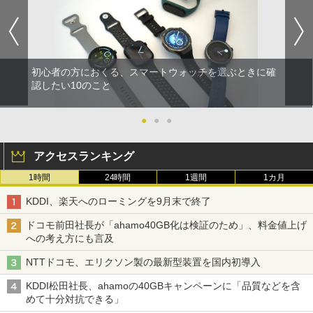
初心者の方におくる、スマートウォッチを選ぶときに確
認したい10のこと
●
●
●
アクセスランキング
1時間
24時間
1週間
1カ月
KDDI、楽天へのローミングを9月末で終了
ドコモ前田社長が「ahamo40GB化は検証のため」、料金値上げ
への考え方にも言及
NTTドコモ、エリクソン製の最新型装置を国内初導入
KDDI松田社長、ahamoの40GBキャンペーンに「品質などを含
めて十分対抗できる」