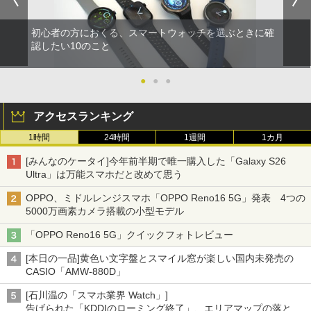
初心者の方におくる、スマートウォッチを選ぶときに確
認したい10のこと
●
●
●
アクセスランキング
1時間
24時間
1週間
1カ月
[みんなのケータイ]今年前半期で唯一購入した「Galaxy S26
Ultra」は万能スマホだと改めて思う
OPPO、ミドルレンジスマホ「OPPO Reno16 5G」発表 4つの
5000万画素カメラ搭載の小型モデル
「OPPO Reno16 5G」クイックフォトレビュー
[本日の一品]黄色い文字盤とスマイル窓が楽しい国内未発売の
CASIO「AMW-880D」
[石川温の「スマホ業界 Watch」]
告げられた「KDDIのローミング終了」、エリアマップの落とし