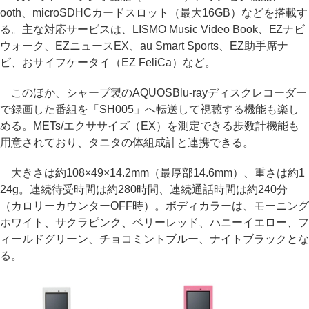
ooth、microSDHCカードスロット（最大16GB）などを搭載す
る。主な対応サービスは、LISMO Music Video Book、EZナビ
ウォーク、EZニュースEX、au Smart Sports、EZ助手席ナ
ビ、おサイフケータイ（EZ FeliCa）など。
このほか、シャープ製のAQUOSBlu-rayディスクレコーダー
で録画した番組を「SH005」へ転送して視聴する機能も楽し
める。METs/エクササイズ（EX）を測定できる歩数計機能も
用意されており、タニタの体組成計と連携できる。
大きさは約108×49×14.2mm（最厚部14.6mm）、重さは約1
24g。連続待受時間は約280時間、連続通話時間は約240分
（カロリーカウンターOFF時）。ボディカラーは、モーニング
ホワイト、サクラピンク、ベリーレッド、ハニーイエロー、フ
ィールドグリーン、チョコミントブルー、ナイトブラックとな
る。