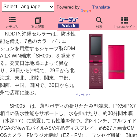
Powered by
Translate
au、7色展開の防水ケータイ「SH005」を発売
カテゴリ
過去記事
検索
Impressサイト
KDDIと沖縄セルラーは、防水性
能を備え、7色のカラーバリエー
ションを用意するシャープ製CDM
A 1X WIN端末「SH005」を発売す
る。発売日は地域によって異な
り、28日から沖縄で、29日から北
海道、東北、北陸、関東、中部、
関西、中国、四国で、30日から九
州で店頭に並ぶ。
ベリーレッド
「SH005」は、薄型ボディの折りたたみ型端末。IPX5/IPX7
相当の防水性能をサポートし、水を掛けたり、約30分間水底
（水深1m）に放置しても性能を保つ。約3インチ、フルワイド
VGAのNewモバイルASV液晶ディスプレイ、約527万画素CM
OSカメラ、FMラジオ機能（EZ・FM）、ワンセグ機能、Bluet