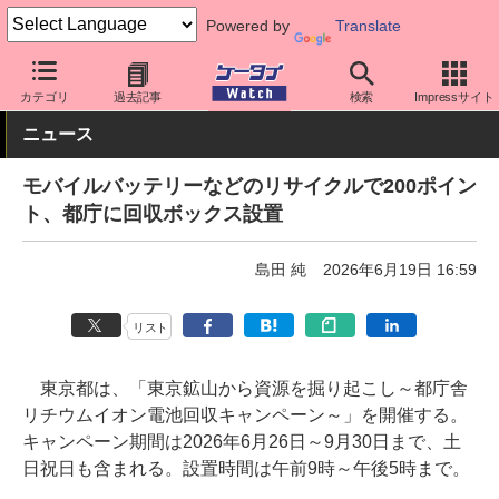
Powered by
Translate
ケータイ Watch
周辺機器/アクセサリー
モバイルバッテリー
カテゴリ
過去記事
検索
Impressサイト
ニュース
モバイルバッテリーなどのリサイクルで200ポイン
ト、都庁に回収ボックス設置
島田 純
2026年6月19日 16:59
リスト
東京都は、「東京鉱山から資源を掘り起こし～都庁舎
リチウムイオン電池回収キャンペーン～」を開催する。
キャンペーン期間は2026年6月26日～9月30日まで、土
日祝日も含まれる。設置時間は午前9時～午後5時まで。