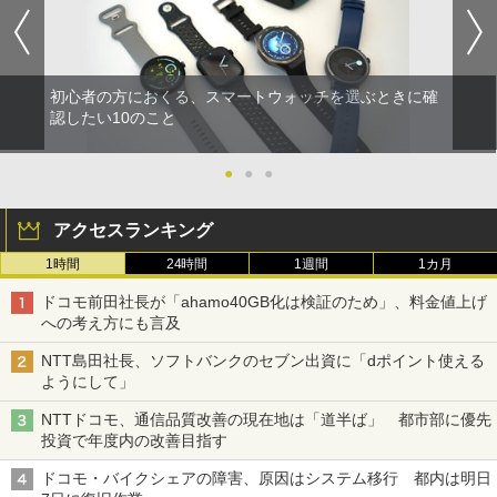
初心者の方におくる、スマートウォッチを選ぶときに確
認したい10のこと
●
●
●
アクセスランキング
1時間
24時間
1週間
1カ月
ドコモ前田社長が「ahamo40GB化は検証のため」、料金値上げ
への考え方にも言及
NTT島田社長、ソフトバンクのセブン出資に「dポイント使える
ようにして」
NTTドコモ、通信品質改善の現在地は「道半ば」 都市部に優先
投資で年度内の改善目指す
ドコモ・バイクシェアの障害、原因はシステム移行 都内は明日