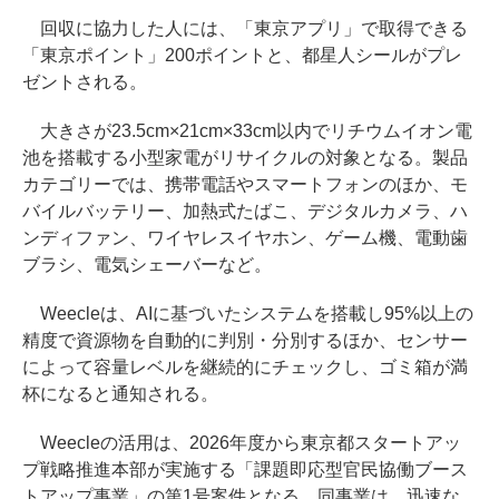
回収に協力した人には、「東京アプリ」で取得できる
「東京ポイント」200ポイントと、都星人シールがプレ
ゼントされる。
大きさが23.5cm×21cm×33cm以内でリチウムイオン電
池を搭載する小型家電がリサイクルの対象となる。製品
カテゴリーでは、携帯電話やスマートフォンのほか、モ
バイルバッテリー、加熱式たばこ、デジタルカメラ、ハ
ンディファン、ワイヤレスイヤホン、ゲーム機、電動歯
ブラシ、電気シェーバーなど。
Weecleは、AIに基づいたシステムを搭載し95%以上の
精度で資源物を自動的に判別・分別するほか、センサー
によって容量レベルを継続的にチェックし、ゴミ箱が満
杯になると通知される。
Weecleの活用は、2026年度から東京都スタートアッ
プ戦略推進本部が実施する「課題即応型官民協働ブース
トアップ事業」の第1号案件となる。同事業は、迅速な