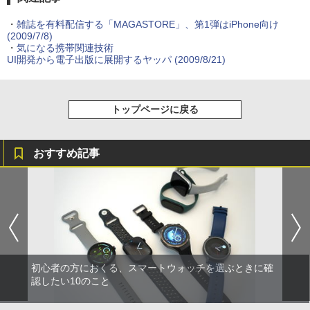
・
雑誌を有料配信する「MAGASTORE」、第1弾はiPhone向け
(2009/7/8)
・
気になる携帯関連技術
UI開発から電子出版に展開するヤッパ
(2009/8/21)
トップページに戻る
おすすめ記事
初心者の方におくる、スマートウォッチを選ぶときに確
認したい10のこと