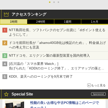
●
●
●
アクセスランキング
1時間
24時間
1週間
1カ月
NTT島田社長、ソフトバンクのセブン出資に「dポイント使える
ようにして」
ドコモ前田社長が「ahamo40GB化は検証のため」、料金値上げ
への考え方にも言及
NTTドコモ、エリクソン製の最新型装置を国内初導入
[石川温の「スマホ業界 Watch」]
告げられた「KDDIのローミング終了」、エリアマップの落とし
穴と楽天モバイルの課題
KDDI、楽天へのローミングを9月末で終了
もっと見る
Special Site
性能の良いお得な中古PC情報はこのページで
チェック！