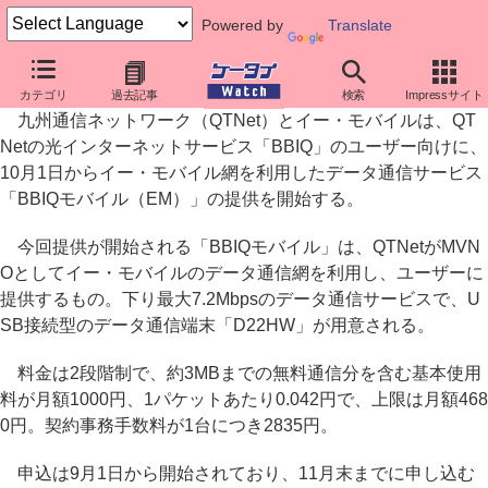
Powered by
Translate
QTNet、イー・モバイル網利用で月額最大4680円のデータ通信
カテゴリ
過去記事
検索
Impressサイト
九州通信ネットワーク（QTNet）とイー・モバイルは、QT
Netの光インターネットサービス「BBIQ」のユーザー向けに、
10月1日からイー・モバイル網を利用したデータ通信サービス
「BBIQモバイル（EM）」の提供を開始する。
今回提供が開始される「BBIQモバイル」は、QTNetがMVN
Oとしてイー・モバイルのデータ通信網を利用し、ユーザーに
提供するもの。下り最大7.2Mbpsのデータ通信サービスで、U
SB接続型のデータ通信端末「D22HW」が用意される。
料金は2段階制で、約3MBまでの無料通信分を含む基本使用
料が月額1000円、1パケットあたり0.042円で、上限は月額468
0円。契約事務手数料が1台につき2835円。
申込は9月1日から開始されており、11月末までに申し込む