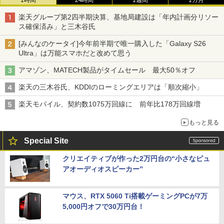
1時間
24時間
1週間
1カ月
楽天グループ第2四半期決算、基地局建設は「年内計画分リソー
ス確保済み」と三木谷氏
[みんなのケータイ]今年前半期で唯一購入した「Galaxy S26
Ultra」は万能スマホだと改めて思う
アマゾン、MATECH製品がタイムセール 最大50％オフ
楽天の三木谷氏、KDDIのローミングエリアは「順次縮小」
楽天モバイル、契約数1075万回線に 前年比178万回線増
もっと見る
Special Site
クリエイティブが作った2万円台の“小さなピュ
アオーディオスピーカー”
マウス、RTX 5060 Ti搭載ゲーミングPCが7万
5,000円オフで30万円台！