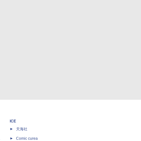
ICE
天海社
ス
Comic curea