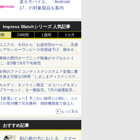
楽天モバイル、「Android
17」の対象製品を案内
Impress Watchシリーズ 人気記事
時間
24時間
1週間
1カ月
ユニクロ、今日から「お盆特別セール」。涼感
シアサッカーワンピース待望値下げ、撥水ギア
ショーツは1990円に
東映の歴代オープニング映像がカプセルトイ
に。全5種で8月下旬発売
令和のファミコンディスクシステム？安価に書
き換え可能なGB用「しましまディスクシステ
ム」
カルディ、オンライン限定「ネコバッグ＆タン
ブラーセット」を一般販売。7月の抽選販売の
当選無効分
【家電レビュー】手ごわい雑草との戦い、コメ
リの草刈機で完全勝利 掃除機感覚で使えた
もっと見る
おすすめ記事
初心者の方におくる、スマー