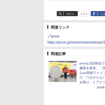
ポスト
リスト
シ
関連リンク
🔗povo
https://povo.jp/news/newsrelease
関連記事
povo2.0説明会
施策を発表、「
なau回線でメイ
の『つながらな
お助け」とアピ
2026