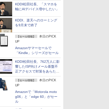
KDDI松田社長、「スマホを
軸にAIデバイス増やしたい」
KDDI、楽天へのローミング
を9月末で終了
本日のPICK
【セール情報】
UP
Amazonサマーセールで
「Kindle」シリーズがセール
KDDI松田社長、762万人に影
響したISP向けメール基盤不
正アクセスで対策をあらため
て説明
本日のPICK
【セール情報】
UP
Amazonで「Motorola moto
g06」と「edge 60」がセー
ル