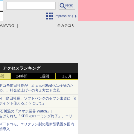
Impress サイト
全カテゴリ
M/MVNO
アクセスランキング
時間
24時間
1週間
1カ月
ドコモ前田社長が「ahamo40GB化は検証のた
め」、料金値上げへの考え方にも言及
NTT島田社長、ソフトバンクのセブン出資に「d
ポイント使えるようにして」
[石川温の「スマホ業界 Watch」]
告げられた「KDDIのローミング終了」、エリア
マップの落とし穴と楽天モバイルの課題
NTTドコモ、エリクソン製の最新型装置を国内
初導入