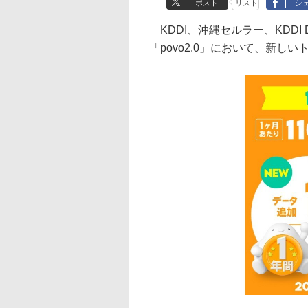
ポスト
リスト
シ
KDDI、沖縄セルラー、KDDI D
「povo2.0」において、新し