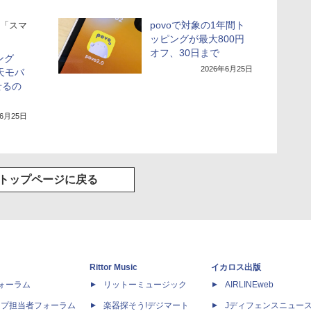
povoで対象の1年間ト
「スマ
ッピングが最大800円
オフ、30日まで
ング
2026年6月25日
楽天モバ
せるの
年6月25日
トップページに戻る
Rittor Music
イカロス出版
dフォーラム
リットーミュージック
AIRLINEweb
ップ担当者フォーラム
楽器探そう!デジマート
Jディフェンスニュー