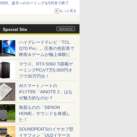
KDDI、楽天へのローミングを9月末で終了
もっと見る
Special Site
ハイグレードテレビ「TCL
Q7D Pro」。圧巻の色彩美で
映画＆ゲームが極上体験に
マウス、RTX 5060 Ti搭載ゲ
ーミングPCが7万5,000円オ
フで30万円台！
AIスマートノートの
iFLYTEK「AINOTE 2」はな
ぜ魅力的なのか？
鳥肌ものの「DENON
HOME」サウンドを体感し
た！
SOUNDPEATSのイヤカフ型
イヤフォン「UU2イヤーカ