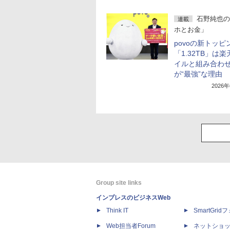
石野純也の
連載
ホとお金」
povoの新トッピ
「1.32TB」は
イルと組み合わ
が“最強”な理由
2026
Group site links
インプレスのビジネスWeb
Think IT
SmartGri
Web担当者Forum
ネットショ