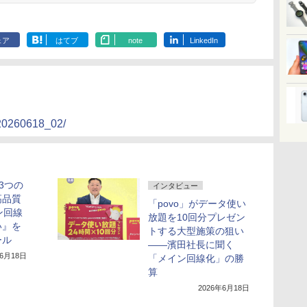
ェア
はてブ
note
LinkedIn
/20260618_02/
で3つの
インタビュー
高品質
「povo」がデータ使い
ン回線
放題を10回分プレゼン
い』を
トする大型施策の狙い
ール
——濱田社長に聞く
年6月18日
「メイン回線化」の勝
算
2026年6月18日