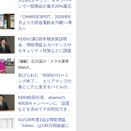
月29日オープン、キャンペー
ンで一部商品が最大20%還元
「CHARGESPOT」2026年8
月より小田急電鉄全70駅へ導
入へ
KDDIの第1四半期決算説明
会、増収増益もガバナンスや
セキュリティ対策などに課題
石川温の「スマホ業界
連載
Watch」
告げられた「KDDIのローミ
ング終了」、エリアマップの
落とし穴と楽天モバイルの課
題
KDDI松田社長、ahamoの
40GBキャンペーンに「品質
などを含めて十分対抗でき
る」
IIJの26年度1Qは増収増益、
「IIJmio」は145万回線超に