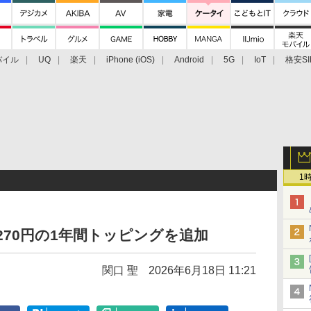
バイル
UQ
楽天
iPhone (iOS)
Android
5G
IoT
格安SI
アクセサリー
業界動向
法人向け
最新技術/その他
1
Bで3270円の1年間トッピングを追加
関口 聖
2026年6月18日 11:21