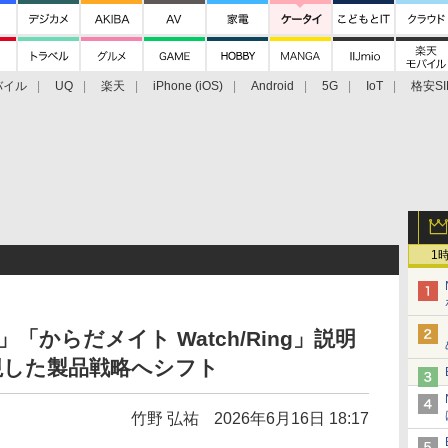
バイル
UQ
楽天
iPhone (iOS)
Android
5G
IoT
格安SI
アクセサリー
業界動向
法人向け
最新技術/その他
1
」「からだメイト Watch/Ring」説明
視した製品戦略へシフト
竹野 弘祐
2026年6月16日 18:17