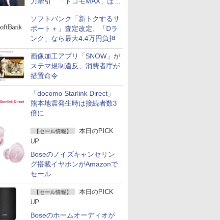
力牽引 「ドコモMAX」は
400万契約突破
ソフトバンク「新トクするサ
ポート＋」査定改定、「Dラ
ンク」なら最大4.4万円負担
画像加工アプリ「SNOW」が
ステマ規制違反、消費者庁が
措置命令
「docomo Starlink Direct」
熊本地震発生時は接続者数3
倍に
本日のPICK
【セール情報】
UP
Boseのノイズキャンセリン
グ搭載イヤホンがAmazonで
セール
本日のPICK
【セール情報】
UP
Boseのホームオーディオが