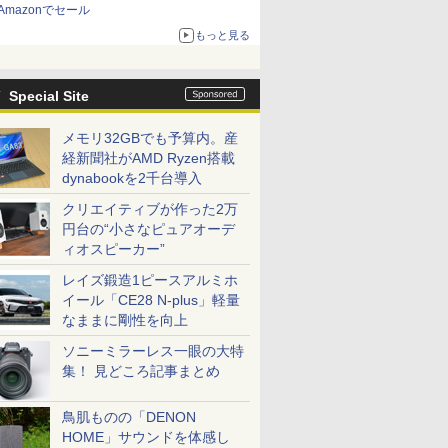
Amazonでセール
もっと見る
Special Site
メモリ32GBでも予算内。産
経新聞社がAMD Ryzen搭載
dynabookを2千台導入
クリエイティブが作った2万
円台の“小さなピュアオーデ
ィオスピーカー”
レイズ鍛造1ピースアルミホ
イール「CE28 N-plus」軽量
なままに剛性を向上
ソニーミラーレス一眼の大特
集！ 見どころ記事まとめ
鳥肌ものの「DENON
HOME」サウンドを体感し