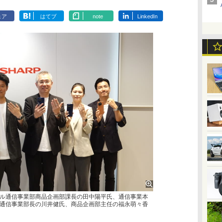
ェア
はてブ
note
LinkedIn
ル通信事業部商品企画部課長の田中陽平氏、通信事業本
通信事業部長の川井健氏、商品企画部主任の福永萌々香