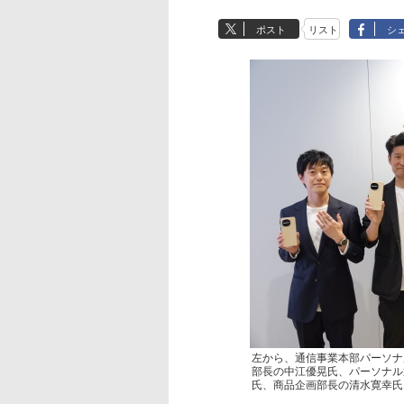
ポスト
リスト
シ
左から、通信事業本部パーソナ
部長の中江優晃氏、パーソナル
氏、商品企画部長の清水寛幸氏