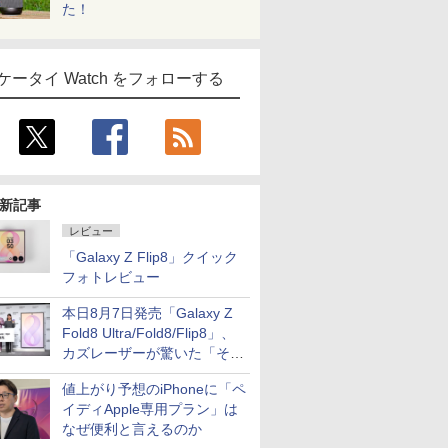
た！
ケータイ Watch をフォローする
新記事
レビュー
「Galaxy Z Flip8」クイック
フォトレビュー
本日8月7日発売「Galaxy Z
Fold8 Ultra/Fold8/Flip8」、
カズレーザーが驚いた「そば
屋のメニュー並みの薄さ」
値上がり予想のiPhoneに「ペ
イディApple専用プラン」は
なぜ便利と言えるのか