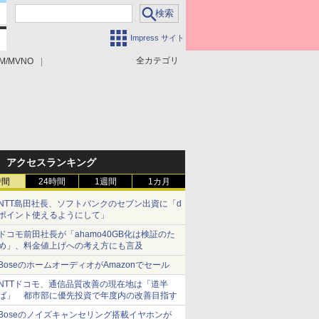
Impress サイト
全カテゴリ
M/MVNO
アクセスランキング
時間
24時間
1週間
1カ月
NTT島田社長、ソフトバンクのセブン出資に「d
ポイント使えるようにして」
ドコモ前田社長が「ahamo40GB化は検証のた
め」、料金値上げへの考え方にも言及
BoseのホームオーディオがAmazonでセール
NTTドコモ、通信品質改善の現在地は「道半
ば」 都市部に優先投資で年度内の改善目指す
Boseのノイズキャンセリング搭載イヤホンが