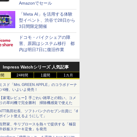
Amazonでセール
「Meta AI」を活用する体験
型イベント、渋谷で28日から
3日間限定開催
ドコモ・バイクシェアの障
害、原因はシステム移行 都
内は明日7日に復旧作業
Impress Watchシリーズ 人気記事
時間
24時間
1週間
1カ月
ミスド「Mrs. GREEN APPLE」のコラボドーナ
ツ4種、いよいよ発売！
【家電レビュー】手ごわい雑草との戦い、コメ
リの草刈機で完全勝利 掃除機感覚で使えた
NTT島田社長、ソフトバンクのセブン出資に「d
ポイント使えるようにして」
吉野家、牛リブロースを熱々で提供する「極旨
牛鉄板ステーキ定食」を発売