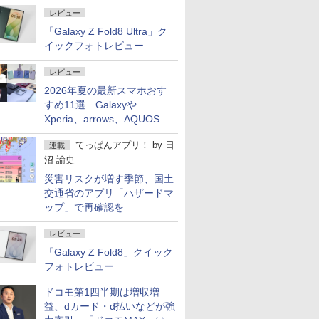
レビュー
「Galaxy Z Fold8 Ultra」ク
イックフォトレビュー
レビュー
2026年夏の最新スマホおす
すめ11選 Galaxyや
Xperia、arrows、AQUOSな
ど注目機種の特徴は
てっぱんアプリ！
by
日
連載
沼 諭史
災害リスクが増す季節、国土
交通省のアプリ「ハザードマ
ップ」で再確認を
レビュー
「Galaxy Z Fold8」クイック
フォトレビュー
ドコモ第1四半期は増収増
益、dカード・d払いなどが強