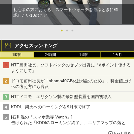
初心者の方におくる、スマートウォッチを選ぶときに確
認したい10のこと
●
●
●
アクセスランキング
1時間
24時間
1週間
1カ月
NTT島田社長、ソフトバンクのセブン出資に「dポイント使える
ようにして」
ドコモ前田社長が「ahamo40GB化は検証のため」、料金値上げ
への考え方にも言及
NTTドコモ、エリクソン製の最新型装置を国内初導入
KDDI、楽天へのローミングを9月末で終了
[石川温の「スマホ業界 Watch」]
告げられた「KDDIのローミング終了」、エリアマップの落とし
穴と楽天モバイルの課題
もっと見る