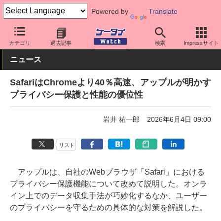
Powered by
Translate
ケータイ Watch
OS
iPhone (iOS)
アプリ・サービス
カテゴリ
過去記事
検索
Impressサイト
ニュース
SafariはChromeより40％高速、アップルが明かす
プライバシー保護と性能の優位性
岩井 祐一郎
2026年6月4日 09:00
リスト
アップルは、自社のWebブラウザ「Safari」における
プライバシー保護機能について改めて説明した。オンラ
イン上でのデータ収集手法が巧妙化するなか、ユーザー
のプライバシーを守るための具体的な対策を解説した。