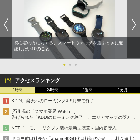
初心者の方におくる、スマートウォッチを選ぶときに確
認したい10のこと
●
●
●
アクセスランキング
1時間
24時間
1週間
1カ月
KDDI、楽天へのローミングを9月末で終了
[石川温の「スマホ業界 Watch」]
告げられた「KDDIのローミング終了」、エリアマップの落とし
穴と楽天モバイルの課題
NTTドコモ、エリクソン製の最新型装置を国内初導入
ドコモ前田社長が「ahamo40GB化は検証のため」、料金値上げ