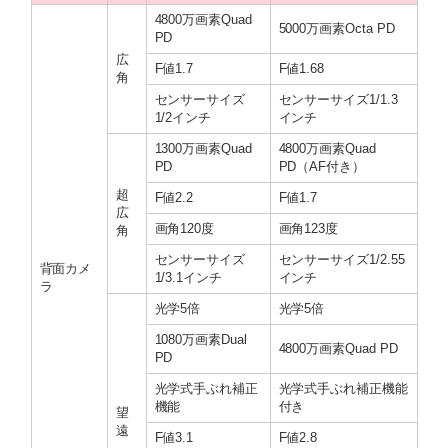
4800万画素Quad
5000万画素Octa PD
PD
広
F値1.7
F値1.68
角
センサーサイズ
センサーサイズ1/1.3
1/2インチ
インチ
1300万画素Quad
4800万画素Quad
PD
PD（AF付き）
超
F値2.2
F値1.7
広
画角120度
画角123度
角
センサーサイズ
センサーサイズ1/2.55
背面カメ
1/3.1インチ
インチ
ラ
光学5倍
光学5倍
1080万画素Dual
4800万画素Quad PD
PD
光学式手ぶれ補正
光学式手ぶれ補正機能
機能
付き
望
遠
F値3.1
F値2.8