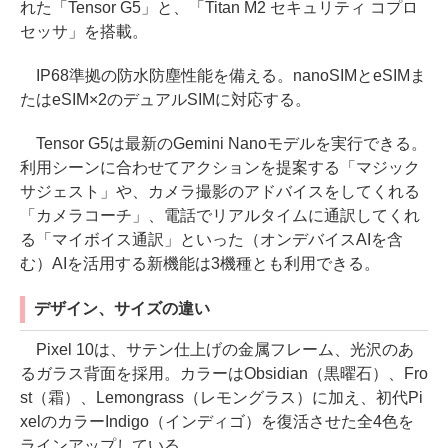
れた「Tensor G5」と、「Titan M2 セキュリティ コプロ
セッサ」を搭載。
IP68準拠の防水防塵性能を備える。nanoSIMとeSIMま
たはeSIM×2のデュアルSIMに対応する。
Tensor G5は最新のGemini Nanoモデルを実行できる。
利用シーンに合わせてアクションを提案する「マジック
サジェスト」や、カメラ撮影のアドバイスをしてくれる
「カメラコーチ」、電話でリアルタイムに通訳してくれ
る「マイボイス通訳」といった（オンデバイスAIを含
む）AIを活用する新機能は3機種とも利用できる。
デザイン、サイズの違い
Pixel 10は、サテン仕上げの金属フレーム、光沢のあ
るガラス背面を採用。カラーはObsidian（黒曜石）、Fro
st（霜）、Lemongrass（レモングラス）に加え、初代Pi
xelのカラーIndigo（インディゴ）を復活させた全4色を
ラインアップしている。