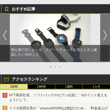
おすすめ記事
初心者の方におくる、スマートウォッチを選ぶときに確
認したい10のこと
●
●
●
アクセスランキング
1時間
24時間
1週間
1カ月
NTT島田社長、ソフトバンクのセブン出資に「dポイント使える
ようにして」
ドコモ前田社長が「ahamo40GB化は検証のため」、料金値上げ