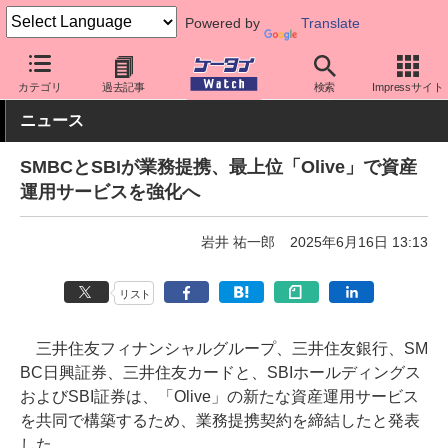
Powered by
Translate
ケータイ Watch
アプリ・サービス
決済/金融
カテゴリ
過去記事
検索
Impressサイト
ニュース
SMBCとSBIが業務提携、最上位「Olive」で資産
運用サービスを強化へ
岩井 祐一郎
2025年6月16日 13:13
リスト
三井住友フィナンシャルグループ、三井住友銀行、SM
BC日興証券、三井住友カードと、SBIホールディングス
およびSBI証券は、「Olive」の新たな資産運用サービス
を共同で構築するため、業務提携契約を締結したと発表
した。