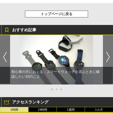
トップページに戻る
おすすめ記事
初心者の方におくる、スマートウォッチを選ぶときに確
認したい10のこと
●
●
●
アクセスランキング
1時間
24時間
1週間
1カ月