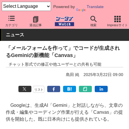
Powered by
Translate
ケータイ Watch
アプリ・サービス
AI
カテゴリ
過去記事
検索
Impressサイト
ニュース
「メールフォームを作って」でコードが生成され
るGeminiの新機能「Canvas」
チャット形式での修正や他ユーザーとの共有も可能
島田 純
2025年3月22日 09:00
リスト
Googleは、生成AI「Gemini」と対話しながら、文章の
作成・編集やコーディング作業が行える「Canvas」の提
供を開始した。既に日本向けにも提供されている。