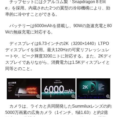
チップセットにはクアルコム製「Snapdragon 8 Elit
e」を採用。内蔵された2つの翼型の冷却機構により、効
率的に冷やすことができる。
バッテリーは6000mAhを搭載し、90Wの急速充電と80
Wの無線充電に対応する。
ディスプレイは6.73インチの2K（3200×1440）LTPO
ディスプレイを採用。最大120Hzの可変リフレッシュレ
ートや、ピーク輝度3200ニトに対応する。また、2Kディ
スプレイでありながら、消費電力は1.5Kディスプレイと
同等とのこと。
カメラは、ライカと共同開発したSummiluxレンズの約
5000万画素の広角カメラ（1インチ、f値1.63）と約2億