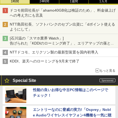
1時間
24時間
1週間
1カ月
ドコモ前田社長が「ahamo40GB化は検証のため」、料金値上げ
への考え方にも言及
NTT島田社長、ソフトバンクのセブン出資に「dポイント使える
ようにして」
[石川温の「スマホ業界 Watch」]
告げられた「KDDIのローミング終了」、エリアマップの落とし
穴と楽天モバイルの課題
NTTドコモ、エリクソン製の最新型装置を国内初導入
KDDI、楽天へのローミングを9月末で終了
もっと見る
Special Site
性能の良いお得な中古PC情報はこのページで
チェック！
エントリーなのに脅威の実力!「Osprey」Nobl
e Audioワイヤレスイヤフォン4機種を一気に聴